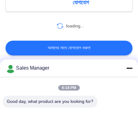
যোগাযোগ
loading...
আমাদের সাথে যোগাযোগ করুন!
Sales Manager
সব
6:18 PM
COFDM বেতার ভিডিও
COFDM ভিডিও ট্রান্সমিটার
ট্রান্সমিটার
Good day, what product are you looking for?
COFDM এইচডি
আইপি মেশ রেডিও
ওয়্যারলেস ট্রান্সমিটার