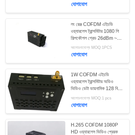
মান
যোগাযোগ
নিয়ন্ত্রণ
লং রেঞ্জ COFDM এইচডি
ওয়্যারলেস ট্রান্সমিটার 1080 পি
যোগাযোগ
শিল্পকৌশল গ্রেড 26dBm ~
করুন
30dBm
আলোচনাযোগ্য MOQ:1PCS
যোগাযোগ
একটি
উদ্ধৃতি
1W COFDM এইচডি
ওয়্যারলেস ট্রান্সমিটার অডিও
অনুরোধ
ভিডিও ডেটা ডায়নামিক 128 বিট
করুন
এইএস এনক্রিপশন
আলোচনাযোগ্য MOQ:1 pcs
যোগাযোগ
সাইট
ম্যাপ
H.265 COFDM 1080P
HD ওয়্যারলেস ভিডিও প্রেরক