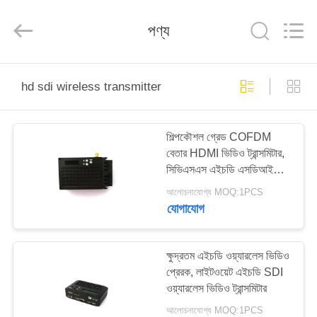
Shenzhen
Huanuo
Innovate
পণ্য
Technology
Co.,Ltd.
All
Rights
Reserved.
বাড়ি
hd sdi wireless transmitter
পণ্য
শিল্পকৌশল গ্রেড COFDM
বেতার HDMI ভিডিও ট্রান্সমিটার,
আমাদের
সিভিএসএস এইচডি এসডিআই
সম্বন্ধে
ওয়্যারলেস ট্রান্সমিটার
আলোচনাযোগ্য MOQ:1PCS
যোগাযোগ
কারখানা
ভ্রমণ
ক্ষুদ্রতম এইচডি ওয়্যারলেস ভিডিও
প্রেরক, লাইটওয়েট এইচডি SDI
ওয়্যারলেস ভিডিও ট্রান্সমিটার
গুণগত
আলোচনাযোগ্য MOQ:1PCS