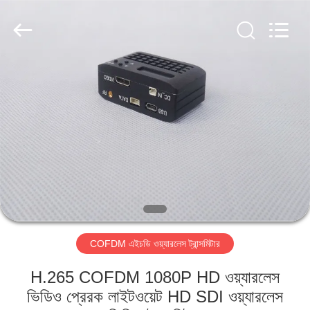
Shenzhen
Huanuo
Innovate
Technology
Co.,Ltd.
All
Rights
Reserved.
বাড়ি
পণ্য
আমাদের
সম্বন্ধে
কারখানা
COFDM এইচডি ওয়্যারলেস ট্রান্সমিটার
ভ্রমণ
H.265 COFDM 1080P HD ওয়্যারলেস
গুণগত
ভিডিও প্রেরক লাইটওয়েট HD SDI ওয়্যারলেস