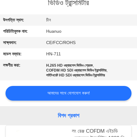
ভিডিও ট্রান্সমিটার
মান
নিয়ন্ত্রণ
উৎপত্তি স্থল:
চীন
পরিচিতিমুলক নাম:
Huanuo
যোগাযোগ
করুন
সাক্ষ্যদান:
CE/FCC/ROHS
মডেল নম্বার:
HN-711
একটি
লক্ষণীয় করা:
,
H.265 HD ওয়্যারলেস ভিডিও প্রেরক
,
COFDM HD SDI ওয়্যারলেস ভিডিও ট্রান্সমিটার
উদ্ধৃতি
লাইটওয়েট HD SDI ওয়্যারলেস ভিডিও ট্রান্সমিটার
অনুরোধ
আমাদের সাথে যোগাযোগ করুন!
করুন
সাইট
বিশদ প্রকাশ
ম্যাপ
লং রেঞ্জ COFDM এইচডি