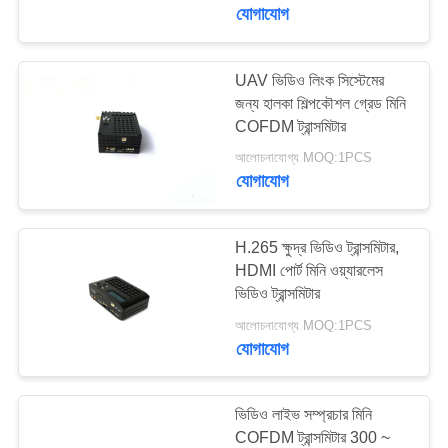
মান
যোগাযোগ
নিয়ন্ত্রণ
UAV ভিডিও লিংক সিস্টেমের
17
জন্য হালকা শিল্পকৌশল গ্রেড মিনি
যোগাযোগ
COFDM এইচডি
COFDM ট্রান্সমিটার
করুন
ওয়্যারলেস ট্রান্সমিটার
আলোচনাযোগ্য MOQ:1PCS
যোগাযোগ
একটি
উদ্ধৃতি
H.265 ক্ষুদ্র ভিডিও ট্রান্সমিটার,
HDMI পোর্ট মিনি ওয়্যারলেস
অনুরোধ
ভিডিও ট্রান্সমিটার
7
করুন
আলোচনাযোগ্য MOQ:1PCS
যোগাযোগ
আইপি মেশ রেডিও
সাইট
ম্যাপ
ভিডিও লাইভ সম্প্রচার মিনি
COFDM ট্রান্সমিটার 300 ~