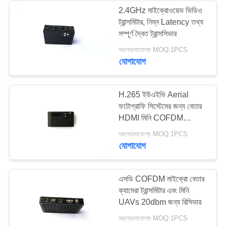
2.4GHz মাইক্রোওয়েভ ভিডিও
ট্রান্সমিটার, নিম্ন Latency তথ্য
26
সম্পূর্ণ দ্বৈত ট্রান্সসিভার
আলোচনাযোগ্য MOQ:1PCS
ইউএভি ডেটা লিংক
যোগাযোগ
H.265 ইউএইভি Aerial
ফটোগ্রাফি সিস্টেমের জন্য বেতার
HDMI মিনি COFDM
ট্রান্সমিটার
11
আলোচনাযোগ্য MOQ:1PCS
যোগাযোগ
বেতার HDMI ভিডিও
ট্রান্সমিটার
এসডি COFDM মাইক্রো বেতার
ক্যামেরা ট্রান্সমিটার এবং মিনি
UAVs 20dbm জন্য রিসিভার
আলোচনাযোগ্য MOQ:1PCS