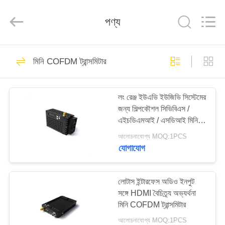
Shenzhen
Huanuo
Innovate
পণ্য
Technology
Co.,Ltd.
All
Rights
Reserved.
বাড়ি
43
মিনি COFDM ট্রান্সমিটার
COFDM ভিডিও
পণ্য
ট্রান্সমিটার
লং রেঞ্জ ইউএভি ইউজিভি সিস্টেমের
জন্য শিল্পকৌশল সিভিবিএস /
আমাদের
এইচডিএমআই / এসডিআই মিনি
সম্বন্ধে
COFDM ট্রান্সমিটার
আলোচনাযোগ্য MOQ:1PCS
যোগাযোগ
26
কারখানা
COFDM বেতার ভিডিও
ভ্রমণ
লোটাস ইন্টারফেস অডিও ইনপুট
সঙ্গে HDMI বৈচিত্র্য অভ্যর্থনা
ট্রান্সমিটার
মিনি COFDM ট্রান্সমিটার
গুণগত
আলোচনাযোগ্য MOQ:1PCS