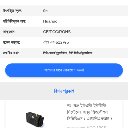
মান
উৎপত্তি স্থল:
চীন
নিয়ন্ত্রণ
পরিচিতিমুলক নাম:
Huanuo
যোগাযোগ
সাক্ষ্যদান:
CE/FCC/ROHS
করুন
মডেল নম্বার:
এইচ এন-512Pro
লক্ষণীয় করা:
,
মিনি বেতার ট্রান্সমিটার
মিনি ভিডিও ট্রান্সমিটার
একটি
উদ্ধৃতি
আমাদের সাথে যোগাযোগ করুন!
অনুরোধ
করুন
বিশদ প্রকাশ
লং রেঞ্জ ইউএভি ইউজিভি
সাইট
সিস্টেমের জন্য শিল্পকৌশল
ম্যাপ
সিভিবিএস / এইচডিএমআই /
এসডিআই মিনি COFDM
আলোচনাযোগ্য MOQ:1PCS