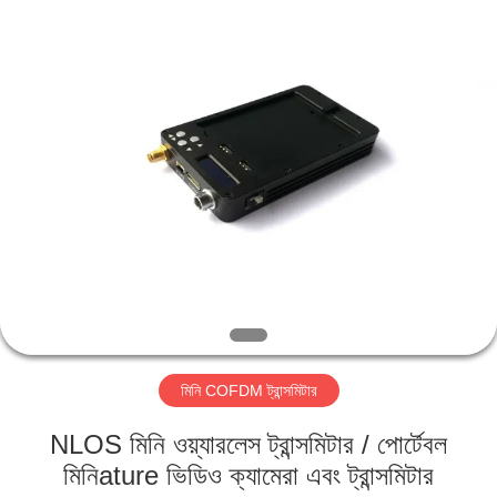
Shenzhen
Huanuo
Innovate
Technology
Co.,Ltd.
All
Rights
Reserved.
বাড়ি
পণ্য
আমাদের
সম্বন্ধে
কারখানা
মিনি COFDM ট্রান্সমিটার
ভ্রমণ
NLOS মিনি ওয়্যারলেস ট্রান্সমিটার / পোর্টেবল
গুণগত
মিনিature ভিডিও ক্যামেরা এবং ট্রান্সমিটার