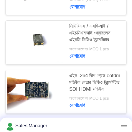
গোপনীয়তা
যোগাযোগ
নীতি
সিভিবিএস / এসডিআই /
এইচডিএমআই ওয়্যারলেস
এইচডি ভিডিও ট্রান্সমিটার
মডিউল সমর্থন একাধিক ভিডিও
আলোচনাযোগ্য MOQ:1 pcs
ট্রান্সমিশন
যোগাযোগ
এইচ .264 শিল্প গ্রেড cofdm
মডিউল বেতার ভিডিও ট্রান্সমিটার
SDI HDMI মডিউল
আলোচনাযোগ্য MOQ:1 pcs
যোগাযোগ
Sales Manager
সব