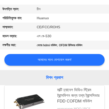
মান
উৎপত্তি স্থল:
চীন
নিয়ন্ত্রণ
পরিচিতিমুলক নাম:
Huanuo
যোগাযোগ
সাক্ষ্যদান:
CE/FCC/ROHS
করুন
মডেল নম্বার:
এস কে-530
লক্ষণীয় করা:
,
বেতার hdmi মডিউল
OFDM রিসিভার মডিউল
একটি
উদ্ধৃতি
আমাদের সাথে যোগাযোগ করুন!
অনুরোধ
করুন
বিশদ প্রকাশ
মাল্টি চ্যানেল ভিডিও স্ট্রিম
সাইট
ট্রান্সমিশন জন্য তথ্য ট্রান্সসিভার
ম্যাপ
FDD COFDM মডিউল
আলোচনাযোগ্য MOQ:1PCS