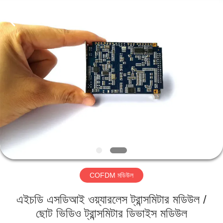
Shenzhen
Huanuo
Innovate
Technology
Co.,Ltd.
All
Rights
Reserved.
বাড়ি
পণ্য
আমাদের
সম্বন্ধে
কারখানা
COFDM মডিউল
ভ্রমণ
এইচডি এসডিআই ওয়্যারলেস ট্রান্সমিটার মডিউল /
গুণগত
ছোট ভিডিও ট্রান্সমিটার ডিভাইস মডিউল