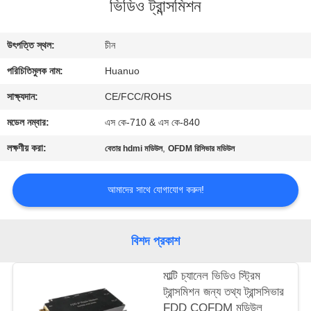
ভিডিও ট্রান্সমিশন
মান
নিয়ন্ত্রণ
উৎপত্তি স্থল:
চীন
পরিচিতিমুলক নাম:
Huanuo
যোগাযোগ
করুন
সাক্ষ্যদান:
CE/FCC/ROHS
মডেল নম্বার:
এস কে-710 & এস কে-840
একটি
লক্ষণীয় করা:
,
বেতার hdmi মডিউল
OFDM রিসিভার মডিউল
উদ্ধৃতি
অনুরোধ
আমাদের সাথে যোগাযোগ করুন!
করুন
বিশদ প্রকাশ
সাইট
মাল্টি চ্যানেল ভিডিও স্ট্রিম
ম্যাপ
ট্রান্সমিশন জন্য তথ্য ট্রান্সসিভার
FDD COFDM মডিউল