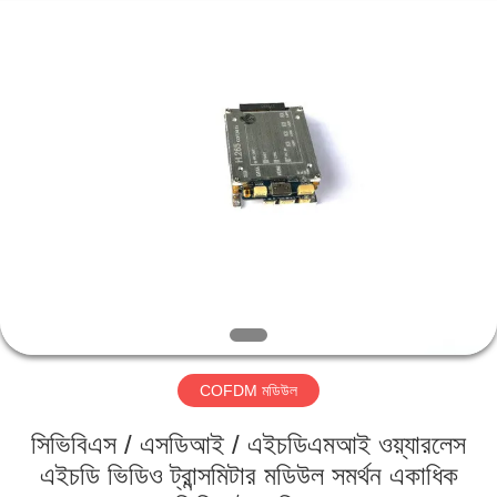
Shenzhen
Huanuo
Innovate
Technology
Co.,Ltd.
All
Rights
Reserved.
বাড়ি
পণ্য
আমাদের
সম্বন্ধে
কারখানা
COFDM মডিউল
ভ্রমণ
সিভিবিএস / এসডিআই / এইচডিএমআই ওয়্যারলেস
গুণগত
এইচডি ভিডিও ট্রান্সমিটার মডিউল সমর্থন একাধিক