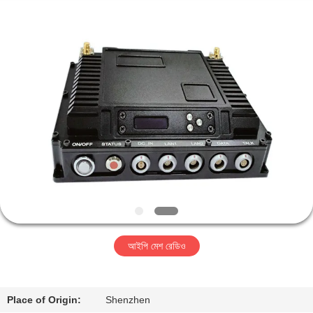
Shenzhen
Huanuo
Innovate
Technology
Co.,Ltd.
All
Rights
Reserved.
বাড়ি
পণ্য
আমাদের
সম্বন্ধে
কারখানা
আইপি মেশ রেডিও
ভ্রমণ
গুণগত
Place of Origin:
Shenzhen