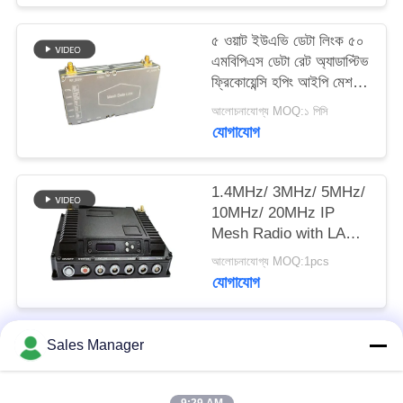
গোপনীয়তা
৫ ওয়াট ইউএভি ডেটা লিংক ৫০
নীতি
এমবিপিএস ডেটা রেট অ্যাডাপ্টিভ
ফ্রিকোয়েন্সি হপিং আইপি মেশ
রেডিও
আলোচনাযোগ্য MOQ:১ পিসি
যোগাযোগ
1.4MHz/ 3MHz/ 5MHz/
10MHz/ 20MHz IP
Mesh Radio with LAN
Video Data Interface
আলোচনাযোগ্য MOQ:1pcs
and AES Encryption
যোগাযোগ
Sales Manager
সব