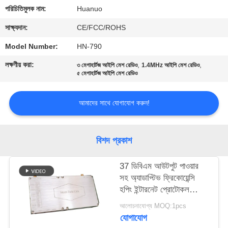
মান
পরিচিতিমুলক নাম:
Huanuo
নিয়ন্ত্রণ
সাক্ষ্যদান:
CE/FCC/ROHS
Model Number:
HN-790
যোগাযোগ
লক্ষণীয় করা:
,
,
৩ মেগাহার্টজ আইপি মেশ রেডিও
1.4MHz আইপি মেশ রেডিও
করুন
৫ মেগাহার্টজ আইপি মেশ রেডিও
আমাদের সাথে যোগাযোগ করুন!
একটি
উদ্ধৃতি
অনুরোধ
বিশদ প্রকাশ
করুন
37 ডিবিএম আউটপুট পাওয়ার
সহ অ্যাডাপ্টিভ ফ্রিকোয়েন্সি
সাইট
হপিং ইন্টারনেট প্রোটোকল
Mesh রেডিও
ম্যাপ
আলোচনাযোগ্য MOQ:1pcs
যোগাযোগ