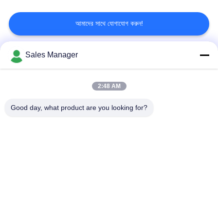
গোপনীয়তা
আমাদের সাথে যোগাযোগ করুন!
নীতি
Sales Manager
সব
2:48 AM
COFDM বেতার ভিডিও
COFDM ভিডিও ট্রান্সমিটার
ট্রান্সমিটার
Good day, what product are you looking for?
COFDM এইচডি
আইপি মেশ রেডিও
ওয়্যারলেস ট্রান্সমিটার
COFDM মডিউল
মিনি COFDM ট্রান্সমিটার
বেতার HDMI ভিডিও
ইউএভি ডেটা লিংক
ট্রান্সমিটার