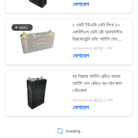
মান
যোগাযোগ
নিয়ন্ত্রণ
৫ ওয়াট ইউএভি ডেটা লিংক ৫০
এমবিপিএস ডেটা রেট অ্যাডাপ্টিভ
যোগাযোগ
ফ্রিকোয়েন্সি হপিং আইপি মেশ
করুন
রেডিও
আলোচনাযোগ্য MOQ:১ পিসি
যোগাযোগ
একটি
উদ্ধৃতি
স্ব নিরাময় আইপি রেডিও মডেম
আইপি মেশ রেডিও স্ব-গঠন জাল
অনুরোধ
নেটওয়ার্ক
করুন
আলোচনাযোগ্য MOQ:1 পিসি
যোগাযোগ
সাইট
ম্যাপ
loading...