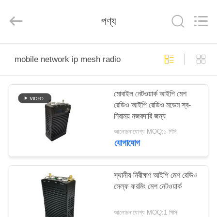
Shenzhen
Huanuo
Innovate
পণ্য
Technology
Co.,Ltd.
All
Rights
Reserved.
বাড়ি
mobile network ip mesh radio
পণ্য
মোবাইল নেটওয়ার্ক আইপি মেশ
রেডিও আইপি রেডিও মডেম স্ব-
আমাদের
নিরাময় নজরদারি জন্য
সম্বন্ধে
আলোচনাযোগ্য MOQ:১ পিসি
যোগাযোগ
কারখানা
ভ্রমণ
স্থানীয় নিরীক্ষণ আইপি মেশ রেডিও
সেল্ফ ফরমিং মেশ নেটওয়ার্ক
গুণগত
আলোচনাযোগ্য MOQ:1 পিসি