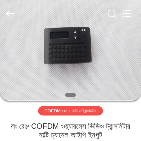
Shenzhen
Huanuo
Innovate
Technology
Co.,Ltd.
All
Rights
Reserved.
বাড়ি
পণ্য
আমাদের
সম্বন্ধে
কারখানা
COFDM বেতার ভিডিও ট্রান্সমিটার
ভ্রমণ
লং রেঞ্জ COFDM ওয়্যারলেস ভিডিও ট্রান্সমিটার
গুণগত
মাল্টি চ্যানেল আইপি ইনপুট