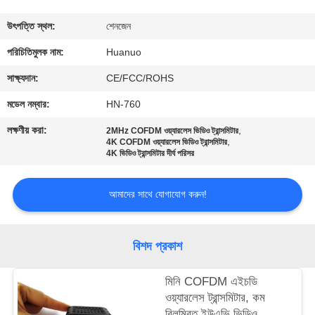
মান
উৎপত্তি স্থল:
শেনজেন
নিয়ন্ত্রণ
পরিচিতিমুলক নাম:
Huanuo
যোগাযোগ
সাক্ষ্যদান:
CE/FCC/ROHS
করুন
মডেল নম্বার:
HN-760
লক্ষণীয় করা:
,
2MHz COFDM ওয়্যারলেস ভিডিও ট্রান্সমিটার
,
একটি
4K COFDM ওয়্যারলেস ভিডিও ট্রান্সমিটার
4K ভিডিও ট্রান্সমিটার দীর্ঘ পরিসর
উদ্ধৃতি
অনুরোধ
আমাদের সাথে যোগাযোগ করুন!
করুন
বিশদ প্রকাশ
সাইট
মিনি COFDM এইচডি
ম্যাপ
ওয়্যারলেস ট্রান্সমিটার, কম
বিলম্বিত ইউএভি ভিডিও