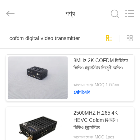
Shenzhen
Huanuo
Innovate
পণ্য
Technology
Co.,Ltd.
All
Rights
Reserved.
বাড়ি
cofdm digital video transmitter
পণ্য
8MHz 2K COFDM ডিজিটাল
ভিডিও ট্রান্সমিটার দ্বিমুখী অডিও
আমাদের
সম্বন্ধে
আলোচনাযোগ্য MOQ:1 পিসিএস
যোগাযোগ
কারখানা
ভ্রমণ
2500MHZ H.265 4K
HEVC Cofdm ডিজিটাল
ভিডিও ট্রান্সমিটার
গুণগত
আলোচনাযোগ্য MOQ:1pcs