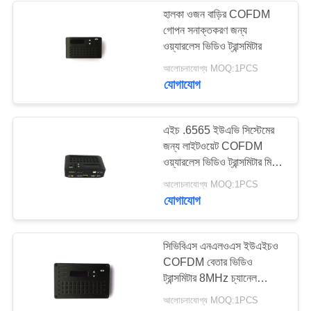
হালকা ওজন বাড়ির COFDM
গোপন সনাক্তকরণ জন্য
ওয়্যারলেস ভিডিও ট্রান্সমিটার
আলোচনাযোগ্য MOQ:1PCS
যোগাযোগ
এইচ .6565 ইউএভি সিস্টেমের
জন্য লাইটওয়েট COFDM
ওয়্যারলেস ভিডিও ট্রান্সমিটার মিনি
সাইজ
আলোচনাযোগ্য MOQ:1PCS
যোগাযোগ
সিভিবিএস এনএলওএস ইউএইচও
COFDM বেতার ভিডিও
ট্রান্সমিটার 8MHz চ্যানেল
ব্যান্ডউইথ
আলোচনাযোগ্য MOQ:1PCS