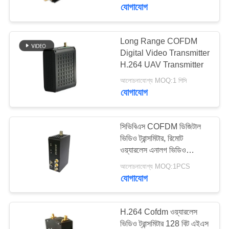
মান
যোগাযোগ
নিয়ন্ত্রণ
Long Range COFDM
Digital Video Transmitter
যোগাযোগ
H.264 UAV Transmitter
করুন
আলোচনাযোগ্য MOQ:1 পিসি
যোগাযোগ
একটি
উদ্ধৃতি
সিভিবিএস COFDM ডিজিটাল
ভিডিও ট্রান্সমিটার, রিমোট
অনুরোধ
ওয়্যারলেস এনালগ ভিডিও
করুন
ট্রান্সমিটার
আলোচনাযোগ্য MOQ:1PCS
যোগাযোগ
সাইট
ম্যাপ
H.264 Cofdm ওয়্যারলেস
ভিডিও ট্রান্সমিটার 128 বিট এইএস