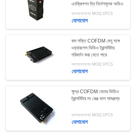
এনক্রিপশন দ্বি নির্দেশমূলক অডিও
গোপনীয়তা
আলোচনাযোগ্য MOQ:1PCS
নীতি
যোগাযোগ
কম শক্তি COFDM মেনু সঙ্গে
ওয়্যারলেস ভিডিও ট্রান্সমিটার
পরিবর্তন করা যেতে পারে
আলোচনাযোগ্য MOQ:1PCS
যোগাযোগ
ক্ষুদ্র COFDM বেতার ভিডিও
ট্রান্সমিটার লং রেঞ্জ ভাল সামঞ্জস্য
আলোচনাযোগ্য MOQ:1PCS
যোগাযোগ