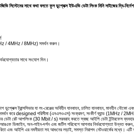
জিভি সিস্টেমের সাথে কথা বলতে ফুল ডুপ্লেক্স ইউএভি ডেটা লিংক মিনি সাইজের দ্বি-নির্দ
শ
MHz / 2MHz / 4MHz / 8MHz) সমর্থন করুন।
ির্ভরযোগ্যতার সাথে সংযোগ দিন।
গ ডুপ্লেক্স ট্রান্সসিভার যা লং-রেঞ্জের অবিহীন যানবাহন, চালিত যানবাহন, মানহীন নৌকো এ
া করে সমর্থন করে designed পরিসীমা (এনএলওএস) সংক্রমণ, সংকীর্ণ ব্যান্ড (1MHz / 2MHz)
গতির ডেটা রেট আপলিংক (30 Mbit / s) সরবরাহ করতে স্বচ্ছ আইপি ডেটা ইন্টারফেস ব্যব
ন) আরএফ ডিজাইন, অন-লাইন-দর্শন এবং জটিল পরিবেশে আপনার নির্ভরযোগ্যতা উন্নত করুন, বিল্
রিতা এবং আইপি এর নমনীয়তা সহ আগুনের লড়াই, সমস্ত নিরাপদ নেটওয়ার্কের মধ্যে। এটি বহুল 