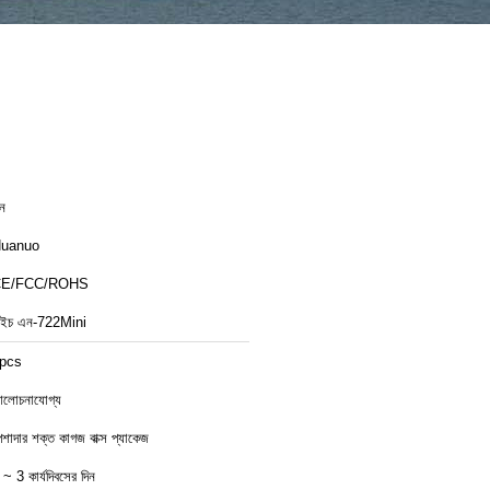
ীন
uanuo
CE/FCC/ROHS
ইচ এন-722Mini
pcs
লোচনাযোগ্য
েশাদার শক্ত কাগজ বাক্স প্যাকেজ
 ~ 3 কার্যদিবসের দিন