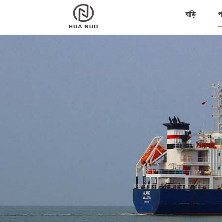
বাড়ি
প