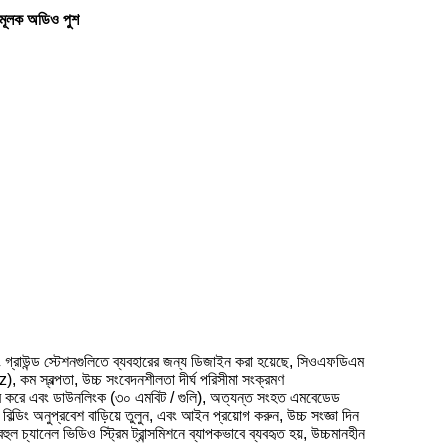
েশমূলক অডিও পুশ
বং গ্রাউন্ড স্টেশনগুলিতে ব্যবহারের জন্য ডিজাইন করা হয়েছে, সিওএফডিএম
, কম স্বল্পতা, উচ্চ সংবেদনশীলতা দীর্ঘ পরিসীমা সংক্রমণ
হার করে এবং ডাউনলিংক (৩০ এমবিট / গুলি), অত্যন্ত সংহত এমবেডেড
ডিং অনুপ্রবেশ বাড়িয়ে তুলুন, এবং আইন প্রয়োগ করুন, উচ্চ সংজ্ঞা দিন
চ্যানেল ভিডিও স্ট্রিম ট্রান্সমিশনে ব্যাপকভাবে ব্যবহৃত হয়, উচ্চমানহীন