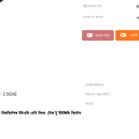
পরিশোধের শর্ত:
টি
যোগানের ক্ষমতা:
ম
এখন 
ভালো দাম
সামঁজস্যবিধান:
~ 2.5GHZ
চ্যানেল ব্যান্ডউইথ:
মাত্রা:
বি দিকনির্দেশক ইউএভি ডেটা লিংক
টোক টু ইউজিভি সিস্টেম
,