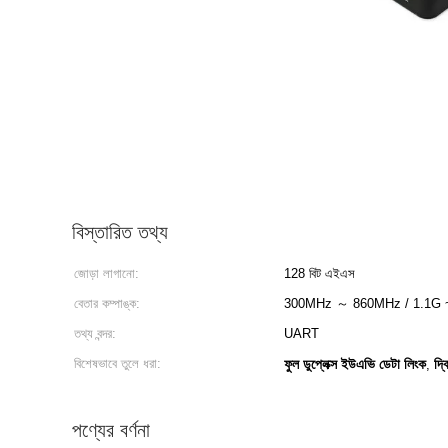
বিস্তারিত তথ্য
জোড়া লাগানো:
128 বিট এইএস
বেতার কম্পাঙ্ক:
300MHz ～ 860MHz / 1.1G 
তথ্য বন্দর:
UART
বিশেষভাবে তুলে ধরা:
ফুল ডুপ্লেক্স ইউএভি ডেটা লিংক
দ্
,
পণ্যের বর্ণনা