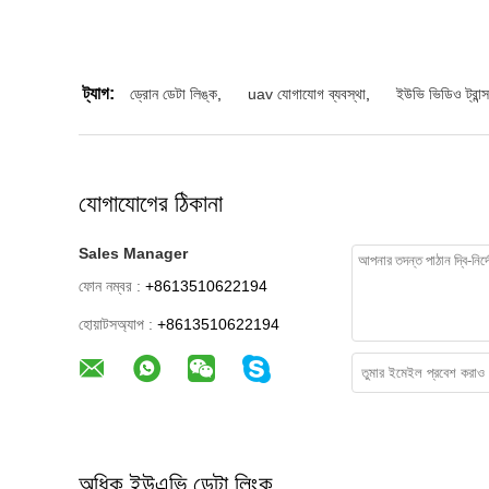
ট্যাগ:
ড্রোন ডেটা লিঙ্ক
,
uav যোগাযোগ ব্যবস্থা
,
ইউভি ভিডিও ট্রান্
যোগাযোগের ঠিকানা
Sales Manager
ফোন নম্বর :
+8613510622194
হোয়াটসঅ্যাপ :
+8613510622194
অধিক ইউএভি ডেটা লিংক