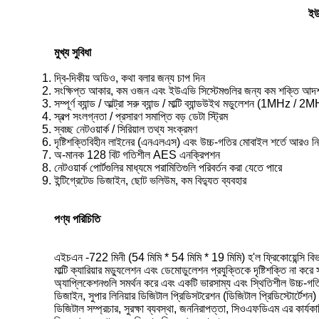
ইউ
মুখ্য সুবিধা
দ্বি-দিকীয় অডিও, কথা বলার জন্য চাপ দিন
সংক্ষিপ্ত আকার, কম ওজন এবং ইউএভি সিস্টেমগুলির জন্য কম শক্তি আদর্
সম্পূর্ণ ব্যান্ড / আল্ট্রা সরু ব্যান্ড / মাল্টি ব্যান্ডউইথ মডুলেশন (1
স্বল্প সংলগ্নতা / প্রসারণ সমাপ্তি বড় ডেটা স্ট্রিম
স্বচ্ছ নেটওয়ার্ক / সিরিয়াল তথ্য সংক্রমণ
দৃষ্টিশক্তিবিহীন লাইনের (এনএলএস) এবং উচ্চ-গতির মোবাইল শর্তে আরও ন
অ-মানক 128 বিট গতিশীল AES এনক্রিপশন
নেটওয়ার্ক পোর্টগুলির মাধ্যমে পরামিতিগুলি পরিবর্তন করা যেতে পারে
ইন্টিগ্রেটেড ডিজাইন, ছোট ভলিউম, কম বিদ্যুত ব্যবহার
পণ্য পরিচিতি
এইচএন -722 মিনী (54 মিমি * 54 মিমি * 19 মিমি) হ'ল ফ্রিকোয়েন্সি বিভা
মাল্টি ক্যারিয়ার মড্যুলেশন এবং ডেমোডুলেশন প্রযুক্তিকে দৃষ্টিশক্তি ন
অ্যাপ্লিকেশনগুলি সমর্থন করে এবং একটি ভারসাম্য এবং স্থিতিশীল উচ্চ-
ডিজাইন, সুপার লিনিয়ার ডিজিটাল প্রিডিসটরেশন (ডিজিটাল প্রিডিস্টোর্টেশ
ডিজিটাল সম্প্রচার, সুরক্ষা ব্যবস্থা, জননিরাপত্তা, সিওএফডিএম এর কার্যকা