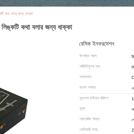
্কটি কথা বলার জন্য ধাক্কা
া লিঙ্কটি কথা বলার জন্য ধাক্কা
বেসিক ইনফরমেশন
উৎপত্তি স্থল:
চ
পরিচিতিমুলক নাম:
H
সাক্ষ্যদান:
মডেল নম্বার:
এ
ন্যূনতম চাহিদার পরিমাণ:
1
মূল্য:
আ
প্যাকেজিং বিবরণ:
প
ডেলিভারি সময়:
2