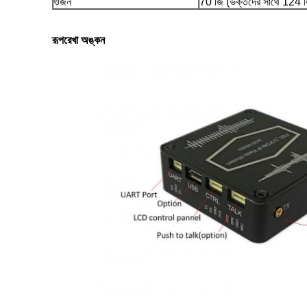
ওজন
70 জি (ভক্তদের সাথে 124 
রূপরেখা অঙ্কন