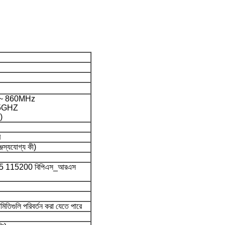
Hz ~ 860MHz
2.5GHZ
)
ি
জস্যযোগ্য কী)
45 115200 বিপিএস_আরএস
রামিতিগুলি পরিবর্তন করা যেতে পারে