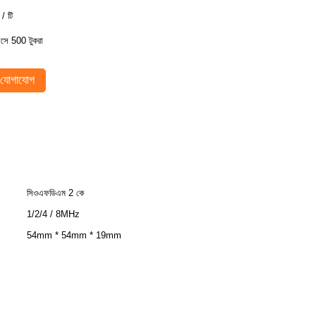
 / টি
াসে 500 টুকরা
যোগাযোগ
সিওএফডিএম 2 কে
1/2/4 / 8MHz
54mm * 54mm * 19mm