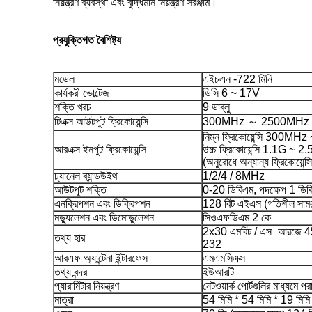
নিয়ন্ত্রণ ব্যবস্থা এবং বুদ্ধিমান নিয়ন্ত্রণ সরঞ্জাম।
প্রযুক্তিগত বৈশিষ্ট্য
মডেল
এইচএন -722 মিনি
কার্যকরী ভোল্টেজ
ডিসি 6 ~ 17V
শক্তি খরচ
9 ডাব্লু
টিএক্স আউটপুট ফ্রিকোয়েন্সি
300MHz ～ 2500MHz
নিম্ন ফ্রিকোয়েন্সি 300M
আরএক্স ইনপুট ফ্রিকোয়েন্সি
উচ্চ ফ্রিকোয়েন্সি 1.1G ~ 
(অনুরোধে অন্যান্য ফ্রিকোয়েন্সি
চ্যানেল ব্যান্ডউইথ
1/2/4 / 8MHz
আউটপুট শক্তি
0-20 ডিবিএম, পদক্ষেপ 1 ডিব
এনক্রিপশন এবং ডিক্রিপশন
128 বিট এইএস (গতিশীল সামঞ্
মড্যুলেশন এবং ডিমোডুলেশন
সিওএফডিএম 2 কে
2x30 এমবিট / এস_আরজে 
তথ্য হার
232
আরএফ অ্যান্টেনা ইন্টারফেস
এমএমসিএক্স
তথ্য বন্দর
ইউআরটি
প্যারামিটার নিয়ন্ত্রণ
নেটওয়ার্ক পোর্টগুলির মাধ্যমে প
মাত্রা
54 মিমি * 54 মিমি * 19 মিমি