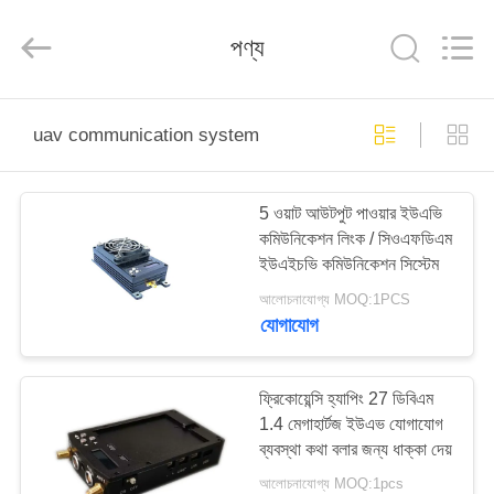
Shenzhen
Huanuo
Innovate
পণ্য
Technology
Co.,Ltd.
All
Rights
Reserved.
বাড়ি
uav communication system
পণ্য
5 ওয়াট আউটপুট পাওয়ার ইউএভি
কমিউনিকেশন লিংক / সিওএফডিএম
আমাদের
ইউএইচভি কমিউনিকেশন সিস্টেম
সম্বন্ধে
আলোচনাযোগ্য MOQ:1PCS
যোগাযোগ
কারখানা
ভ্রমণ
ফ্রিকোয়েন্সি হ্যাপিং 27 ডিবিএম
1.4 মেগাহার্টজ ইউএভ যোগাযোগ
ব্যবস্থা কথা বলার জন্য ধাক্কা দেয়
গুণগত
আলোচনাযোগ্য MOQ:1pcs