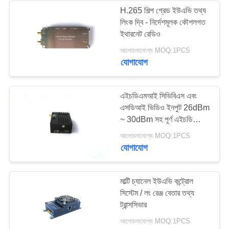
H.265 শিল্প গ্রেড ইউএভি তথ্য
লিংক দ্বি - নির্দেশমূলক কৌশলগত
ইথারনেট রেডিও
আলোচনাযোগ্য MOQ:1PCS
যোগাযোগ
এইচডিএমআই সিভিবিএস এবং
এসডিআই ভিডিও ইনপুট 26dBm
~ 30dBm সহ পূর্ণ এইচডি
1080 পি এইচ ২64 ইউএভি
আলোচনাযোগ্য MOQ:1PCS
ডেটা লিংক
যোগাযোগ
মাল্টি চ্যানেল ইউএভি কন্ট্রোল
সিস্টেম / লং রেঞ্জ বেতার তথ্য
ট্রান্সসিভার
আলোচনাযোগ্য MOQ:1PCS