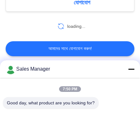
যোগাযোগ
loading...
আমাদের সাথে যোগাযোগ করুন!
Sales Manager
সব
7:50 PM
COFDM বেতার ভিডিও
COFDM ভিডিও ট্রান্সমিটার
ট্রান্সমিটার
Good day, what product are you looking for?
COFDM এইচডি
আইপি মেশ রেডিও
ওয়্যারলেস ট্রান্সমিটার