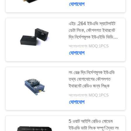
মান
যোগাযোগ
নিয়ন্ত্রণ
এইচ .264 ইউএভি স্যাটেলাইট
ডেটা লিংক, কৌশলগত ইথারনেট
যোগাযোগ
দ্বি নির্দেশমূলক ইউএইভি ভিডিও
করুন
লিংক
আলোচনাযোগ্য MOQ:1PCS
যোগাযোগ
একটি
উদ্ধৃতি
লং রেঞ্জ দ্বি নির্দেশমূলক ইউএভি
তথ্য যোগাযোগের কৌশলগত
অনুরোধ
ইথারনেট রেডিও জন্য লিঙ্ক
করুন
আলোচনাযোগ্য MOQ:1PCS
যোগাযোগ
সাইট
ম্যাপ
5 ওয়াট আইপি রেডিও মোডেম
ইউএভি ডাটা লিংক সম্পূর্ণ দ্বৈত লং