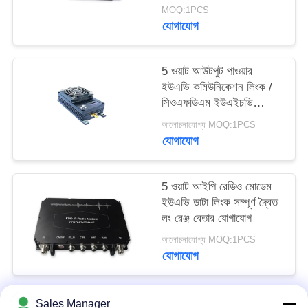
ট্রান্সসিভার
MOQ:1PCS
গোপনীয়তা
যোগাযোগ
নীতি
5 ওয়াট আউটপুট পাওয়ার
ইউএভি কমিউনিকেশন লিংক /
সিওএফডিএম ইউএইচভি
কমিউনিকেশন সিস্টেম
আলোচনাযোগ্য MOQ:1PCS
যোগাযোগ
5 ওয়াট আইপি রেডিও মোডেম
ইউএভি ডাটা লিংক সম্পূর্ণ দ্বৈত
লং রেঞ্জ বেতার যোগাযোগ
আলোচনাযোগ্য MOQ:1PCS
যোগাযোগ
Sales Manager