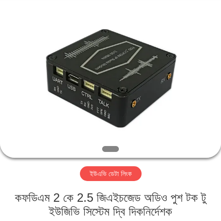
Shenzhen
Huanuo
Innovate
Technology
Co.,Ltd.
All
Rights
Reserved.
বাড়ি
পণ্য
আমাদের
সম্বন্ধে
কারখানা
ইউএভি ডেটা লিংক
ভ্রমণ
কফডিএম 2 কে 2.5 জিএইচজেড অডিও পুশ টক টু
গুণগত
ইউজিভি সিস্টেম দ্বি দিকনির্দেশক