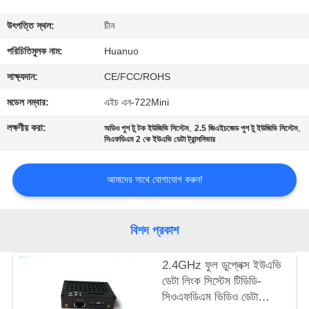
মান
উৎপত্তি স্থল:
চীন
নিয়ন্ত্রণ
পরিচিতিমুলক নাম:
Huanuo
যোগাযোগ
সাক্ষ্যদান:
CE/FCC/ROHS
করুন
মডেল নম্বার:
এইচ এন-722Mini
লক্ষণীয় করা:
,
,
অডিও পুশ টু টক ইউজিভি সিস্টেম
2.5 জিএইচজেড পুশ টু ইউজিভি সিস্টেম
একটি
সিএফডিএম 2 কে ইউএভি ডেটা ট্রান্সসিভার
উদ্ধৃতি
আমাদের সাথে যোগাযোগ করুন!
অনুরোধ
করুন
বিশদ প্রকাশ
সাইট
2.4GHz ফুল ডুপ্লেক্স ইউএভি
ম্যাপ
ডেটা লিংক সিস্টেম টিডিডি-
সিওএফডিএম ভিডিও ডেটা