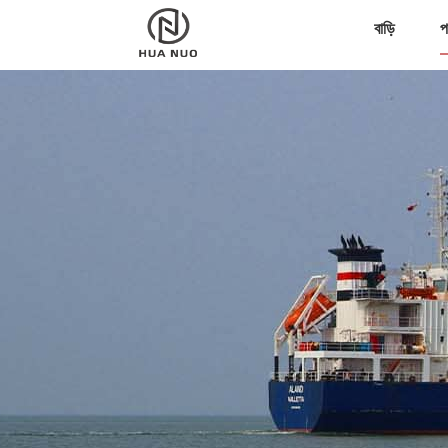
বাড়ি
প