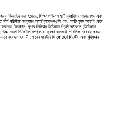
ের জন্য ডিজাইন করা হয়েছে, সিওএফডিএম মাল্টি ক্যারিয়ার মড্যুলেশন এবং
তা দীর্ঘ পরিসীমা সংক্রমণ অ্যাপ্লিকেশনগুলি এবং একটি সুষম আইপি ডেটা
্বেডেড ডিজাইন, সুপার লিনিয়ার ডিজিটাল প্রিডিসটরেশন (ডিজিটাল
্চ সংজ্ঞা ডিজিটাল সম্প্রচার, সুরক্ষা ব্যবস্থা, পাবলিক সরবরাহ করুন
াবে ব্যবহৃত হয়, উচ্চমানের মানহীন সি ontrol সিস্টেম এবং বুদ্ধিমান