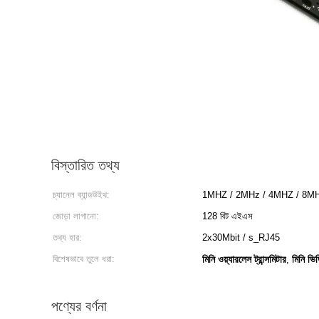
বিস্তারিত তথ্য
চ্যানেল ব্যান্ডউইথ:
1MHZ / 2MHz / 4MHZ / 8M
জোড়া লাগানো:
128 বিট এইএস
তথ্য হার:
2x30Mbit / s_RJ45
বিশেষভাবে তুলে ধরা:
মিনি ওয়্যারলেস ট্রান্সমিটার
মিনি ভিড
,
পণ্যের বর্ণনা