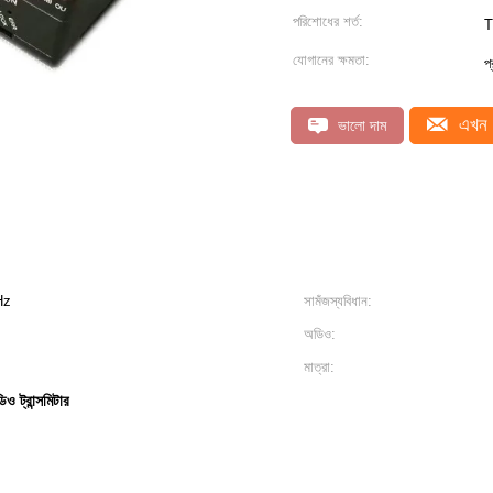
পরিশোধের শর্ত:
T
যোগানের ক্ষমতা:
প
এখন 
ভালো দাম
Hz
সামঁজস্যবিধান:
অডিও:
মাত্রা:
িও ট্রান্সমিটার