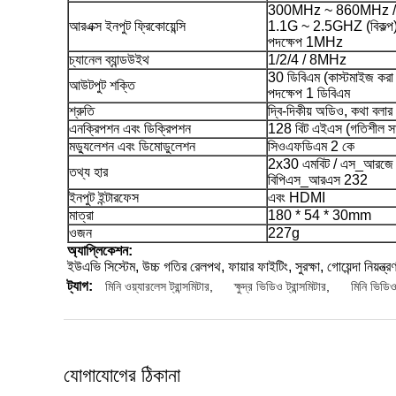
300MHz ~ 860MHz /
আরএক্স ইনপুট ফ্রিকোয়েন্সি
1.1G ~ 2.5GHZ (বিকল্প
পদক্ষেপ 1MHz
চ্যানেল ব্যান্ডউইথ
1/2/4 / 8MHz
30 ডিবিএম (কাস্টমাইজ করা য
আউটপুট শক্তি
পদক্ষেপ 1 ডিবিএম
শ্রুতি
দ্বি-দিকীয় অডিও, কথা বলার
এনক্রিপশন এবং ডিক্রিপশন
128 বিট এইএস (গতিশীল সাম
মড্যুলেশন এবং ডিমোডুলেশন
সিওএফডিএম 2 কে
2x30 এমবিট / এস_আরজ
তথ্য হার
বিপিএস_আরএস 232
ইনপুট ইন্টারফেস
এবং HDMI
মাত্রা
180 * 54 * 30mm
ওজন
227g
অ্যাপ্লিকেশন:
ইউএভি সিস্টেম, উচ্চ গতির রেলপথ, ফায়ার ফাইটিং, সুরক্ষা, গোয়েন্দা নিয়
ট্যাগ:
মিনি ওয়্যারলেস ট্রান্সমিটার
,
ক্ষুদ্র ভিডিও ট্রান্সমিটার
,
মিনি ভিডিও 
যোগাযোগের ঠিকানা