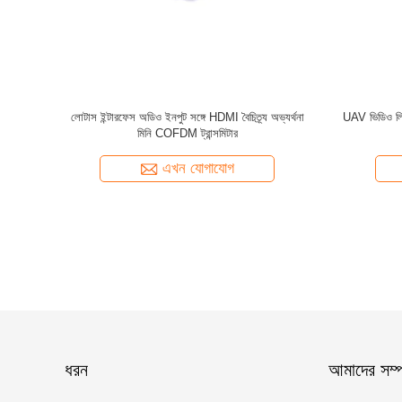
মিটার 300 ~
SDI HDMI CVBS মিনি ওয়্যারলেস ট্রান্সমিটার
NLOS মিনি ওয়্য
এখন যোগাযোগ
ধরন
আমাদের সম্পর