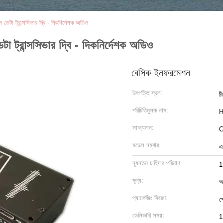
্স ডেটা ট্রান্সসিভার দ্বি - দিকনির্দেশক অডিও
ডেটা ট্রান্সসিভার দ্বি - দিকনির্দেশক অডিও
বেসিক ইনফরমেশন
উৎপত্তি স্থল:
চ
পরিচিতিমুলক নাম:
H
সাক্ষ্যদান:
মডেল নম্বার:
এ
ন্যূনতম চাহিদার পরিমাণ:
মূল্য:
আ
প্যাকেজিং বিবরণ:
প
ডেলিভারি সময়:
1