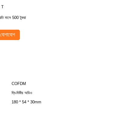
 T
্রতি মাসে 500 টুকরা
যোগাযোগ
COFDM
দ্বি-দিকীয় অডিও
180 * 54 * 30mm