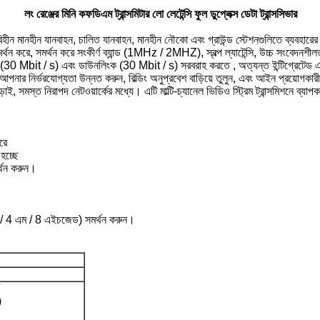
লং রেঞ্জের মিনি কফডিএম ট্রান্সমিটার লো লেটেন্সি ফুল ডুপ্লেক্স ডেটা ট্রান্সসিভার
ীমাবিহীন মানহীন যানবাহন, চালিত যানবাহন, মানহীন নৌকো এবং গ্রাউন্ড স্টেশনগুলিতে ব্যবহার
থন করে, সমর্থন করে সংকীর্ণ ব্যান্ড (1MHz / 2MHZ), স্বল্প ল্যাটেন্সি, উচ্চ সংবেদনশীল
ক (30 Mbit / s) এবং ডাউনলিংক (30 Mbit / s) সরবরাহ করতে , অত্যন্ত ইন্টিগ্রেটেড এম
নির্ভরযোগ্যতা উন্নত করুন, বিল্ডিং অনুপ্রবেশ বাড়িয়ে তুলুন, এবং আইন প্রয়োগকারী, উচ
সমস্ত নিরাপদ নেটওয়ার্কের মধ্যে। এটি মাল্টি-চ্যানেল ভিডিও স্ট্রিম ট্রান্সমিশনে ব্যাপকভ
রে
হচ্ছে
্থন করুন।
/ 2 এম / 4 এম / 8 এইচজেড) সমর্থন করুন।
)