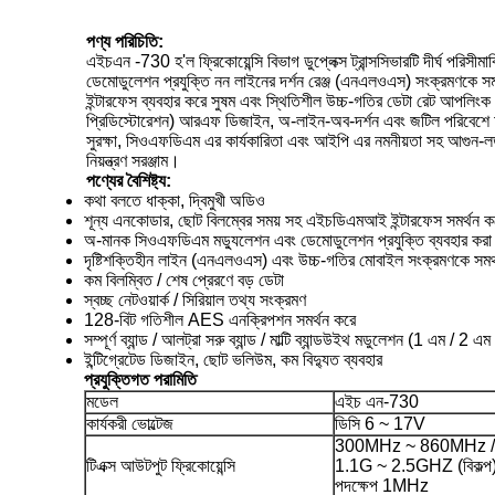
পণ্য পরিচিতি:
এইচএন -730 হ'ল ফ্রিকোয়েন্সি বিভাগ ডুপ্লেক্স ট্রান্সসিভারটি দীর্ঘ পরিস
ডেমোডুলেশন প্রযুক্তি নন লাইনের দর্শন রেঞ্জ (এনএলওএস) সংক্রমণকে সমর্
ইন্টারফেস ব্যবহার করে সুষম এবং স্থিতিশীল উচ্চ-গতির ডেটা রেট আপলিং
প্রিডিস্টোরেশন) আরএফ ডিজাইন, অ-লাইন-অব-দর্শন এবং জটিল পরিবেশে আপনার 
সুরক্ষা, সিওএফডিএম এর কার্যকারিতা এবং আইপি এর নমনীয়তা সহ আগুন-লড়াই, 
নিয়ন্ত্রণ সরঞ্জাম।
পণ্যের বৈশিষ্ট্য:
কথা বলতে ধাক্কা, দ্বিমুখী অডিও
শূন্য এনকোডার, ছোট বিলম্বের সময় সহ এইচডিএমআই ইন্টারফেস সমর্থন ক
অ-মানক সিওএফডিএম মড্যুলেশন এবং ডেমোডুলেশন প্রযুক্তি ব্যবহার করা 
দৃষ্টিশক্তিহীন লাইন (এনএলওএস) এবং উচ্চ-গতির মোবাইল সংক্রমণকে সমর
কম বিলম্বিত / শেষ প্রেরণে বড় ডেটা
স্বচ্ছ নেটওয়ার্ক / সিরিয়াল তথ্য সংক্রমণ
128-বিট গতিশীল AES এনক্রিপশন সমর্থন করে
সম্পূর্ণ ব্যান্ড / আলট্রা সরু ব্যান্ড / মাল্টি ব্যান্ডউইথ মডুলেশন (1 এম 
ইন্টিগ্রেটেড ডিজাইন, ছোট ভলিউম, কম বিদ্যুত ব্যবহার
প্রযুক্তিগত পরামিতি
মডেল
এইচ এন-730
কার্যকরী ভোল্টেজ
ডিসি 6 ~ 17V
300MHz ~ 860MHz /
টিএক্স আউটপুট ফ্রিকোয়েন্সি
1.1G ~ 2.5GHZ (বিকল্প
পদক্ষেপ 1MHz