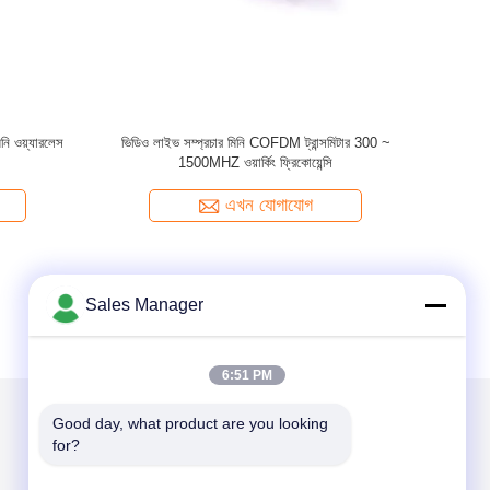
ত ছোট ওয়্যারলেস
লং রেঞ্জ ইউএভি ইউজিভি সিস্টেমের জন্য শিল্পকৌশল সিভিবিএস /
এইচডিএমআই / এসডিআই মিনি COFDM ট্রান্সমিটার
এখন যোগাযোগ
Sales Manager
6:51 PM
Good day, what product are you looking 
for?
আমাদের মেইল ​​করুন