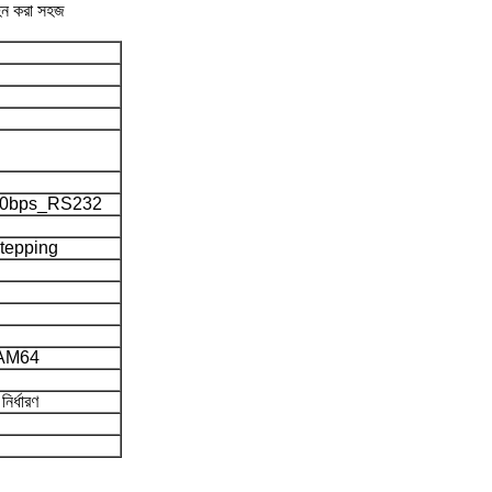
বহন করা সহজ
200bps_RS232
tepping
AM64
নির্ধারণ