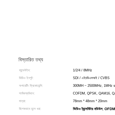
বিস্তারিত তথ্য
ব্যান্ডউইথ:
1/2/4 / 8MHz
ভিডিও ইনপুট:
SDI / এইচডিএমআই / CVBS
অপারেটিং ফ্রিকোয়েন্সি:
300MH ~ 2500MHz, 1MHz s
সামঁজস্যবিধান:
COFDM, QPSK, QAM16, 
মাত্রা:
78mm * 48mm * 20mm
বিশেষভাবে তুলে ধরা:
ভিডিও ট্রান্সমিটার মডিউল
OFDM র
,