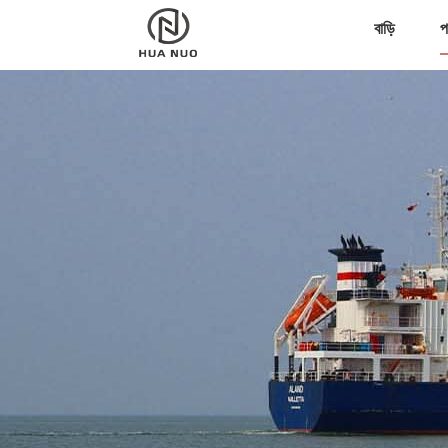
বাড়ি
প