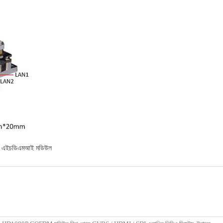
েস এইচডিএমআই মডিউল