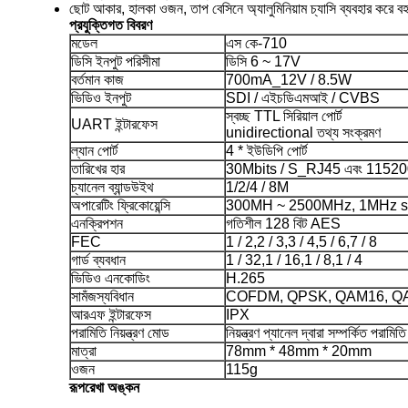
ছোট আকার, হালকা ওজন, তাপ বেসিনে অ্যালুমিনিয়াম চ্যাসি ব্যবহার করে 
প্রযুক্তিগত বিবরণ
মডেল
এস কে-710
ডিসি ইনপুট পরিসীমা
ডিসি 6 ~ 17V
বর্তমান কাজ
700mA_12V / 8.5W
ভিডিও ইনপুট
SDI / এইচডিএমআই / CVBS
স্বচ্ছ TTL সিরিয়াল পোর্ট
UART ইন্টারফেস
unidirectional তথ্য সংক্রমণ
ল্যান পোর্ট
4 * ইউডিপি পোর্ট
তারিখের হার
30Mbits / S_RJ45 এবং 115
চ্যানেল ব্যান্ডউইথ
1/2/4 / 8M
অপারেটিং ফ্রিকোয়েন্সি
300MH ~ 2500MHz, 1MHz s
এনক্রিপশন
গতিশীল 128 বিট AES
FEC
1 / 2,2 / 3,3 / 4,5 / 6,7 / 8
গার্ড ব্যবধান
1 / 32,1 / 16,1 / 8,1 / 4
ভিডিও এনকোডিং
H.265
সামঁজস্যবিধান
COFDM, QPSK, QAM16, Q
আরএফ ইন্টারফেস
IPX
পরামিতি নিয়ন্ত্রণ মোড
নিয়ন্ত্রণ প্যানেল দ্বারা সম্পর্কিত পরামিতি 
মাত্রা
78mm * 48mm * 20mm
ওজন
115g
রূপরেখা অঙ্কন