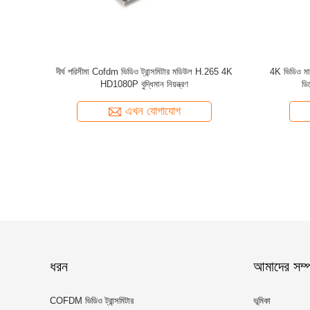
এইচডি 1080P
দীর্ঘ পরিসীমা Cofdm ভিডিও ট্রান্সমিটার মডিউল H.265 4K
4K ভিডিও ম
HD1080P বুদ্ধিমান নিয়ন্ত্রণ
ডি
এখন যোগাযোগ
ধরন
আমাদের সম্পর
COFDM ভিডিও ট্রান্সমিটার
ভূমিকা