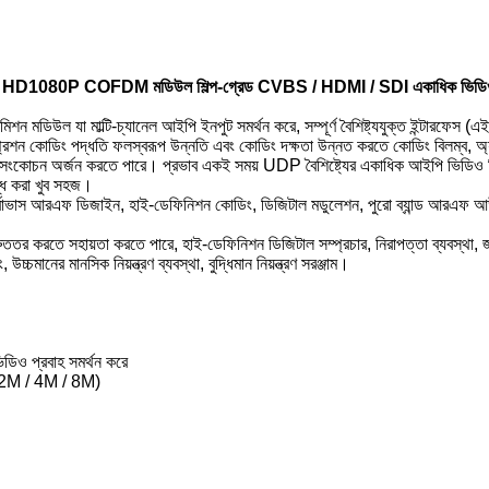
HD1080P COFDM মডিউল শিল্প-গ্রেড CVBS / HDMI / SDI একাধিক ভিডিও 
ল যা মাল্টি-চ্যানেল আইপি ইনপুট সমর্থন করে, সম্পূর্ণ বৈশিষ্ট্যযুক্ত ইন্টারফে
্রেশন কোডিং পদ্ধতি ফলস্বরূপ উন্নতি এবং কোডিং দক্ষতা উন্নত করতে কোডিং বিলম্ব, অ্য
সংকোচন অর্জন করতে পারে। প্রভাব একই সময় UDP বৈশিষ্ট্যের একাধিক আইপি ভিডিও স্ট্রিম
লব্ধ করা খুব সহজ।
ভাস আরএফ ডিজাইন, হাই-ডেফিনিশন কোডিং, ডিজিটাল মডুলেশন, পুরো ব্যান্ড আরএফ আউটপুট
ুততর করতে সহায়তা করতে পারে, হাই-ডেফিনিশন ডিজিটাল সম্প্রচার, নিরাপত্তা ব্যবস্থা, জনস
 উচ্চমানের মানসিক নিয়ন্ত্রণ ব্যবস্থা, বুদ্ধিমান নিয়ন্ত্রণ সরঞ্জাম।
ডিও প্রবাহ সমর্থন করে
(1M / 2M / 4M / 8M)