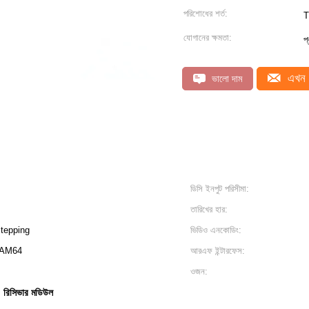
পরিশোধের শর্ত:
T
যোগানের ক্ষমতা:
প
এখন 
ভালো দাম
ডিসি ইনপুট পরিসীমা:
তারিখের হার:
tepping
ভিডিও এনকোডিং:
QAM64
আরএফ ইন্টারফেস:
ওজন:
িসিভার মডিউল