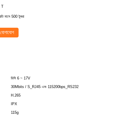
 T
্রতি মাসে 500 টুকরা
যোগাযোগ
ডিসি 6 ~ 17V
30Mbits / S_RJ45 এবং 115200bps_RS232
H.265
IPX
115g