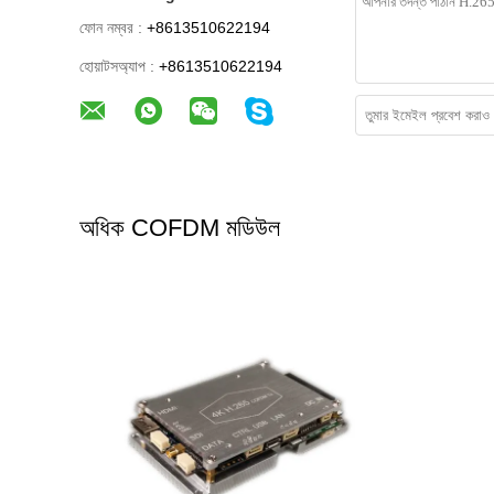
ফোন নম্বর :
+8613510622194
হোয়াটসঅ্যাপ :
+8613510622194
অধিক COFDM মডিউল