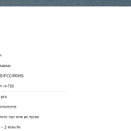
ীন
uanuo
CE/FCC/ROHS
স কে-710
 pcs
লোচনাযোগ্য
েশাগত শক্ত কাগজ বক্স প্যাকেজ
 ~ 2 কাজের দিন