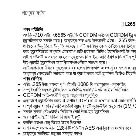
পণ্যের বর্ণনা
H.265 
পণ্য পরিচিতি
এসকি -710 এইচ ২6565 এইচডি COFDM সর্বশেষ COFDM ট্রান্সমিশন মডিউ
ট্রান্সমিশনকে সমর্থন করে। অত্যন্ত দক্ষ এবং উদ্ভাবনী এইচ। 265 কম্প
গুণমানের উন্নতিতে উন্নতি করেছে। এটি সর্বনিম্ন কোড রেটতে সেরা চিত্র 
করে ট্রান্সমিটারের মাধ্যমে একযোগে মাল্টি-চ্যানেল ভিডিও ট্রান্সমিশনটি উপ
এই মডিউলটি অত্যন্ত সংহত এম্বেডেড ডিজাইন, অতি-রৈখিক ডিজিটাল পূর্বা
দীর্ঘ-দূরবর্তী ট্রান্সমিশন অ্যাপ্লিকেশনগুলিকে সমর্থন করে।
এটি আপনাকে দীর্ঘতর দূরত্বের ওয়্যারলেস লিংকগুলি আরও সুবিধামত এবং দ্র
অন্যান্য ক্ষেত্রগুলি সরবরাহ করে যা ব্যাপকভাবে মাল্টি চ্যানেল ভিডিও স্ট্রিমিং,
পণ্য
বৈশিষ্ট্য
এইচ .265 উচ্চ দক্ষতা পূর্ণ এইচডি 1080 পি কম্প্রেশন এনকোডিং
সম্পূর্ণ বৈশিষ্ট্যযুক্ত ইন্টারফেস, এইচডিএমআই / এসডিআই / সিভিবিএস
COFDM অতি-সংকীর্ণ ব্যান্ড মডুলেশন প্রযুক্তি
একযোগে ট্রান্সমিশন জন্য 4-উপায় UDP unidirectional নেটওয়ার্ক ভি
সম্পূর্ণ ব্যান্ড সমর্থন / অতি-সংকীর্ণ ব্যান্ড / মাল্টি ব্যান্ডউইথ মডুলেশন 
সমর্থন স্বচ্ছ নেটওয়ার্ক / সিরিয়াল পোর্ট উচ্চ হার ট্রান্সমিশন
অ্যাডাপ্টিভ মাল্টি ভিডিও বিন্যাস ইনপুট
কনফিগারেশন মেনু রিয়েল টাইম প্রিসেট
সামরিক-গ্রেড অ-মান 128-বিট গতিশীল AES এনক্রিপশন সমর্থন করে
অত্যন্ত সমন্বিত মডুলার সমন্বয় নকশা