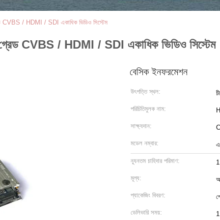
CVBS / HDMI / SDI একাধিক ভিডিও সিস্টেম
েড CVBS / HDMI / SDI একাধিক ভিডিও সিস্টেম
বেসিক ইনফরমেশন
উৎপত্তি স্থল:
চ
পরিচিতিমুলক নাম:
H
সাক্ষ্যদান:
মডেল নম্বার:
এ
ন্যূনতম চাহিদার পরিমাণ:
1
মূল্য:
আ
প্যাকেজিং বিবরণ:
প
ডেলিভারি সময়:
1