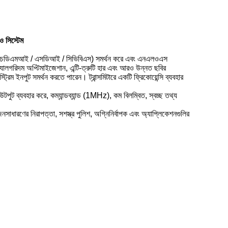
সিস্টেম
স (এইচডিএমআই / এসডিআই / সিভিবিএস) সমর্থন করে এবং এনএলওএস
ালগরিদম অপ্টিমাইজেশান, এন্টি-ত্রুটি হার এবং আরও উন্নত ছবির
 ইনপুট সমর্থন করতে পারেন। ট্রান্সমিটারে একটি ফ্রিকোয়েন্সি ব্যবহার
 ব্যবহার করে, কম্যান্ডব্যান্ড (1MHz), কম বিলম্বিত, স্বচ্ছ তথ্য
াধারণের নিরাপত্তা, সশস্ত্র পুলিশ, অগ্নিনির্বাপক এবং অ্যাপ্লিকেশনগুলির