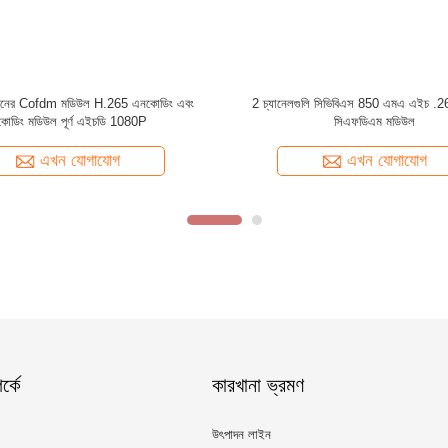
ানের Cofdm মডিউল H.265 এনকোডিং এবং
2 চ্যানেলগুলি সিভিবিএস 850 এমএ এইচ .2
কোডিং মডিউল পূর্ণ এইচডি 1080P
সিএফডিএম মডিউল
এখন যোগাযোগ
এখন যোগাযোগ
্কে
কারখানা ভ্রমণ
উৎপাদন লাইন