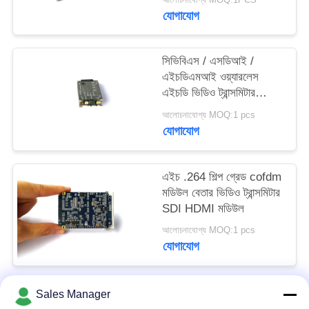
গোপনীয়তা
যোগাযোগ
নীতি
সিভিবিএস / এসডিআই /
এইচডিএমআই ওয়্যারলেস
এইচডি ভিডিও ট্রান্সমিটার
মডিউল সমর্থন একাধিক ভিডিও
আলোচনাযোগ্য MOQ:1 pcs
ট্রান্সমিশন
যোগাযোগ
এইচ .264 শিল্প গ্রেড cofdm
মডিউল বেতার ভিডিও ট্রান্সমিটার
SDI HDMI মডিউল
আলোচনাযোগ্য MOQ:1 pcs
যোগাযোগ
Sales Manager
সব