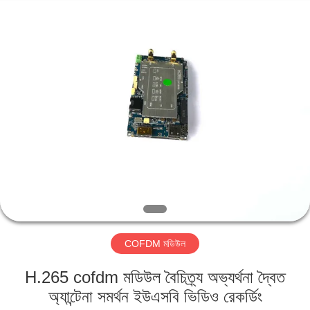
Shenzhen
Huanuo
Innovate
Technology
Co.,Ltd.
All
Rights
Reserved.
বাড়ি
পণ্য
আমাদের
সম্বন্ধে
কারখানা
COFDM মডিউল
ভ্রমণ
H.265 cofdm মডিউল বৈচিত্র্য অভ্যর্থনা দ্বৈত
গুণগত
অ্যান্টেনা সমর্থন ইউএসবি ভিডিও রেকর্ডিং