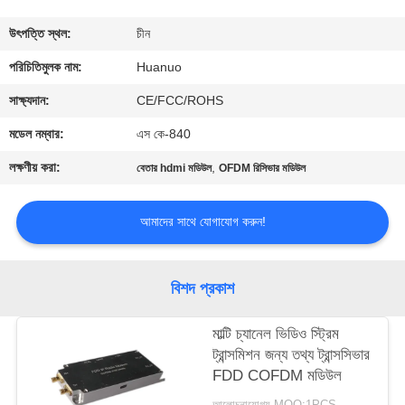
মান
উৎপত্তি স্থল:
চীন
নিয়ন্ত্রণ
পরিচিতিমুলক নাম:
Huanuo
যোগাযোগ
সাক্ষ্যদান:
CE/FCC/ROHS
করুন
মডেল নম্বার:
এস কে-840
লক্ষণীয় করা:
,
বেতার hdmi মডিউল
OFDM রিসিভার মডিউল
একটি
উদ্ধৃতি
আমাদের সাথে যোগাযোগ করুন!
অনুরোধ
করুন
বিশদ প্রকাশ
মাল্টি চ্যানেল ভিডিও স্ট্রিম
সাইট
ট্রান্সমিশন জন্য তথ্য ট্রান্সসিভার
ম্যাপ
FDD COFDM মডিউল
আলোচনাযোগ্য MOQ:1PCS