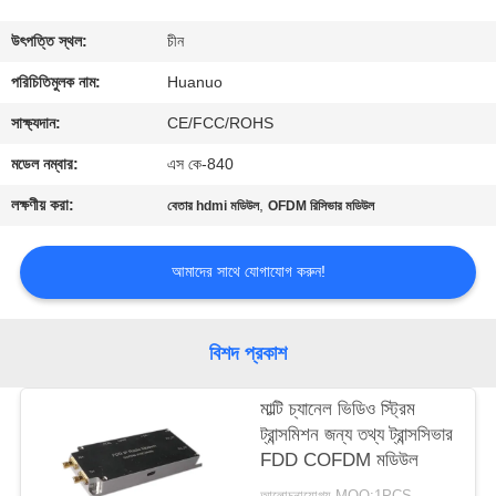
মান
উৎপত্তি স্থল:
চীন
নিয়ন্ত্রণ
পরিচিতিমুলক নাম:
Huanuo
যোগাযোগ
সাক্ষ্যদান:
CE/FCC/ROHS
করুন
মডেল নম্বার:
এস কে-840
লক্ষণীয় করা:
,
বেতার hdmi মডিউল
OFDM রিসিভার মডিউল
একটি
উদ্ধৃতি
আমাদের সাথে যোগাযোগ করুন!
অনুরোধ
করুন
বিশদ প্রকাশ
মাল্টি চ্যানেল ভিডিও স্ট্রিম
সাইট
ট্রান্সমিশন জন্য তথ্য ট্রান্সসিভার
ম্যাপ
FDD COFDM মডিউল
আলোচনাযোগ্য MOQ:1PCS