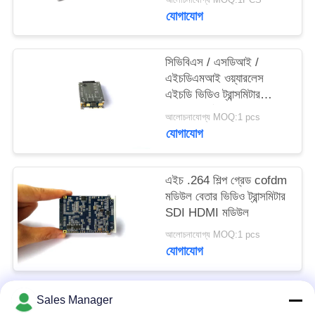
গোপনীয়তা
যোগাযোগ
নীতি
সিভিবিএস / এসডিআই /
এইচডিএমআই ওয়্যারলেস
এইচডি ভিডিও ট্রান্সমিটার
মডিউল সমর্থন একাধিক ভিডিও
আলোচনাযোগ্য MOQ:1 pcs
ট্রান্সমিশন
যোগাযোগ
এইচ .264 শিল্প গ্রেড cofdm
মডিউল বেতার ভিডিও ট্রান্সমিটার
SDI HDMI মডিউল
আলোচনাযোগ্য MOQ:1 pcs
যোগাযোগ
Sales Manager
সব