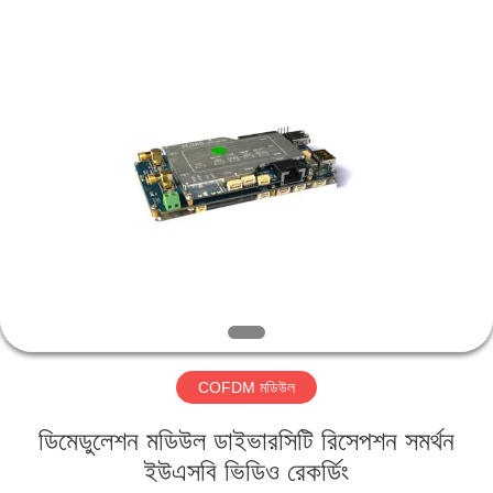
Shenzhen
Huanuo
Innovate
Technology
Co.,Ltd.
All
Rights
Reserved.
বাড়ি
পণ্য
আমাদের
সম্বন্ধে
কারখানা
COFDM মডিউল
ভ্রমণ
ডিমেডুলেশন মডিউল ডাইভারসিটি রিসেপশন সমর্থন
গুণগত
ইউএসবি ভিডিও রেকর্ডিং