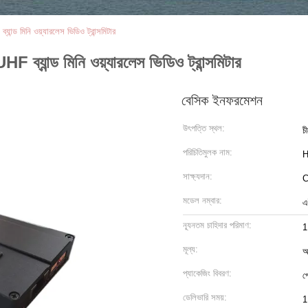
 মিনি ওয়্যারলেস ভিডিও ট্রান্সমিটার
যান্ড মিনি ওয়্যারলেস ভিডিও ট্রান্সমিটার
বেসিক ইনফরমেশন
উৎপত্তি স্থল:
চ
পরিচিতিমুলক নাম:
H
সাক্ষ্যদান:
মডেল নম্বার:
এ
ন্যূনতম চাহিদার পরিমাণ:
মূল্য:
আ
প্যাকেজিং বিবরণ:
প
ডেলিভারি সময়:
1