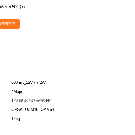
্রতি মাসে 500 টুকরা
যোগাযোগ
600mA_12V / 7.2W
4Mbps
128 বিট এএসএস এনক্রিপশন
QPSK, QAM16, QAM64
125g