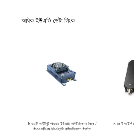
অধিক ইউএভি ডেটা লিংক
 RS232 ডেটা
স্বয়ং-গঠিত ইউএভি ডেটা লিংক
সম্পূর্ণ দ্ব