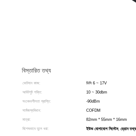
বিস্তারিত তথ্য
ভোটদান কাজ:
ডিসি 6 ~ 17V
আউটপুট শক্তি:
10 ~ 30dbm
সংবেদনশীলতা প্রাপ্তি:
-90dBm
সামঁজস্যবিধান:
COFDM
মাত্রা:
82mm * 55mm * 16mm
বিশেষভাবে তুলে ধরা:
ইউভ যোগাযোগ সিস্টেম
ড্রোন তথ্য
,