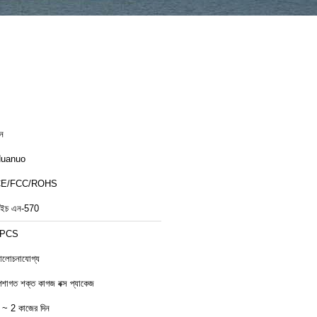
ীন
uanuo
CE/FCC/ROHS
ইচ এন-570
1PCS
লোচনাযোগ্য
েশাগত শক্ত কাগজ বক্স প্যাকেজ
 ~ 2 কাজের দিন