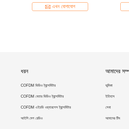
এখন যোগাযোগ
ধরন
আমাদের সম্পর
COFDM ভিডিও ট্রান্সমিটার
ভূমিকা
COFDM বেতার ভিডিও ট্রান্সমিটার
ইতিহাস
COFDM এইচডি ওয়্যারলেস ট্রান্সমিটার
সেবা
আইপি মেশ রেডিও
আমাদের টিম