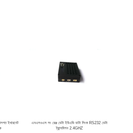
ির্দেশমূলক
2.4GHz ফুল ডুপ্লেক্স ইউএভি ডেটা লিংক সিস্টেম টিডিডি-
সিওএফডিএম ভিডিও ডেটা ট্রান্সসিভার