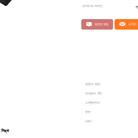
যোগানের ক্ষমতা:
প
এখন 
ভালো দাম
বর্তমান কাজ:
সংক্রমণ গতি:
এনক্রিপশন:
ঋক্ষ:
ওজন:
 লিঙ্ক