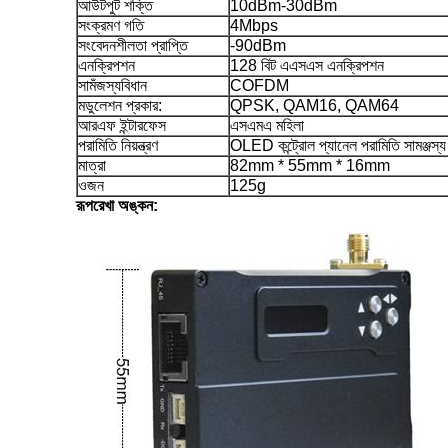
আউটপুট শক্তি
10dBm-30dBm
সংক্রমণ গতি
4Mbps
সংবেদনশীলতা প্রাপ্তি
-90dBm
এনক্রিপশন
128 বিট এএসএস এনক্রিপশন
সামঁজস্যবিধান
COFDM
মডুলেশন প্রকার:
QPSK, QAM16, QAM64
আরএফ ইন্টারফেস
এসএমএ মহিলা
পরামিতি নিয়ন্ত্রণ
OLED কন্ট্রোল প্যানেল পরামিতি সামঞ্জস্য
মাত্রা
82mm * 55mm * 16mm
ওজন
125g
রূপরেখা অঙ্কন: