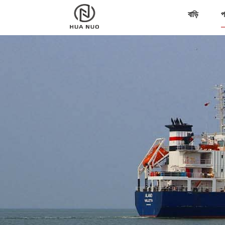
বাড়ি
প