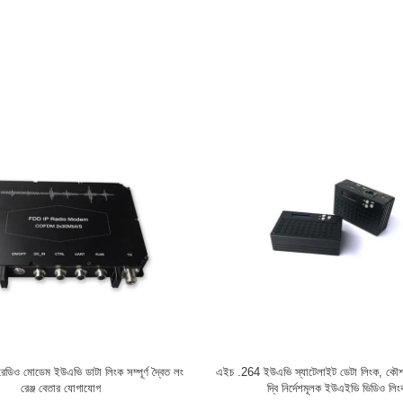
ৈত তথ্য ট্রান্সসিভার আইপি রেডিও মডেম কৌশলগত
H.265 শিল্প গ্রেড ইউএভি তথ্য লিংক দ্বি - ন
রেডিও যোগাযোগ ব্যবস্থা
কৌশলগত ইথারনেট রেডিও