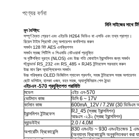
পণ্যের বর্ণনা
মিনি সাইজের সাথে টি
মূল বৈশিষ্ট্য:
সম্পূর্ণ দ্বৈত প্রেরণ এবং এইচডি H264
ভিডিও
বা এসডি এবং তথ্য প্রাপ্ত।
রিয়েল টাইম প্রিসেট মেনু অপারেশন কনফিগার করুন
সমর্থন 128 বিট AES এনক্রিপশন
সমর্থন স্বচ্ছ পিটিপি ও পিএমডি নেটওয়ার্ক প্রযুক্তি
অ দৃষ্টিশক্তি দূরত্ব (NLOS) এবং উচ্চ গতি মোবাইল ট্রান্সমিশন জন্য সমর্থন
স্ট্যান্ডার্ড RS_232 এবং RS_485 + RJ45 ইন্টারফেস সরবরাহ করুন
উচ্চ মান শিল্প অ্যাপ্লিকেশন সমর্থন
উচ্চ পরিষ্কার OLED ডিজিটাল প্যানেল প্রদর্শন, সহজ ইন্টারফেস সহজ অপারেশন
ছোট ভলিউম, হালকা ওজন, বহন সহজ, অ্যালুমিনিয়াম শেল ঠান্ডা
এইচএন -570 প্রযুক্তিগত পরামিতি
মডেল
এইচ এন-570
ভোটদান কাজ
ডিসি 6 ~ 17V
বর্তমান কাজ
600mA_12V / 7.2W (30 ডিবিএম আউট
RJ_45 (স্বচ্ছ ট্রান্সমিশন)
ট্রান্সমিশন ইন্টারফেস
আরএস -২3২ (স্বচ্ছ ট্রান্সমিশন)
ব্যান্ডউইথ
2.0 / 4.0M
830 এমএইচ ~ 930 এমএইচজেড 1 এম
অপারেটিং ফ্রিকোয়েন্সি
(অন্যান্য ফ্রিকোয়েন্সি অনুকূলিতকরণ করা য