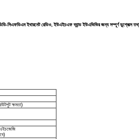
ডিডি-সিএফডিএম ইথারনেট রেডিও, ইউএইচএফ ব্যান্ড ইউএভিভির জন্য সম্পূর্ণ ডুপ্লেক্স তথ্
পুট ক্ষমতা)
এইচজেজি
াবে)