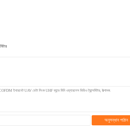
সমিটার
অনুসন্ধান পাঠান