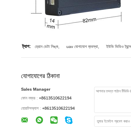
ট্যাগ:
ড্রোন ডেটা লিঙ্ক
,
uav যোগাযোগ ব্যবস্থা
,
ইউভি ভিডিও ট্রান্
যোগাযোগের ঠিকানা
Sales Manager
ফোন নম্বর :
+8613510622194
হোয়াটসঅ্যাপ :
+8613510622194