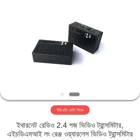
Shenzhen
Huanuo
Innovate
Technology
Co.,Ltd.
All
Rights
Reserved.
বাড়ি
পণ্য
আমাদের
সম্বন্ধে
কারখানা
ইউএভি ডেটা লিংক
ভ্রমণ
ইথারনেট রেডিও 2.4 গজ ভিডিও ট্রান্সমিটার,
গুণগত
এইচডিএমআই লং রেঞ্জ ওয়্যারলেস ভিডিও ট্রান্সমিটার