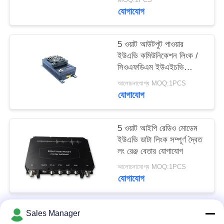
গোপনীয়তা
যোগাযোগ
নীতি
5 ওয়াট আউটপুট পাওয়ার
ইউএভি কমিউনিকেশন লিংক /
সিওএফডিএম ইউএইচভি
কমিউনিকেশন সিস্টেম
আলোচনাযোগ্য MOQ:1PCS
যোগাযোগ
5 ওয়াট আইপি রেডিও মোডেম
ইউএভি ডাটা লিংক সম্পূর্ণ দ্বৈত
লং রেঞ্জ বেতার যোগাযোগ
আলোচনাযোগ্য MOQ:1PCS
যোগাযোগ
Sales Manager
সব