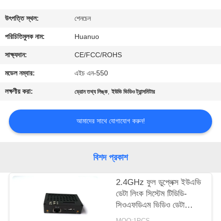
মান
উৎপত্তি স্থল:
শেনচেন
নিয়ন্ত্রণ
পরিচিতিমুলক নাম:
Huanuo
যোগাযোগ
সাক্ষ্যদান:
CE/FCC/ROHS
করুন
মডেল নম্বার:
এইচ এন-550
লক্ষণীয় করা:
,
ড্রোন তথ্য লিঙ্ক
ইউভি ভিডিও ট্রান্সমিটার
একটি
উদ্ধৃতি
আমাদের সাথে যোগাযোগ করুন!
অনুরোধ
করুন
বিশদ প্রকাশ
2.4GHz ফুল ডুপ্লেক্স ইউএভি
সাইট
ডেটা লিংক সিস্টেম টিডিডি-
ম্যাপ
সিওএফডিএম ভিডিও ডেটা
ট্রান্সসিভার
MOQ:1PCS