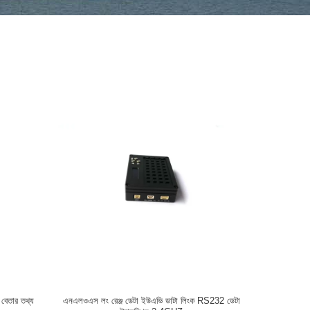
জ বেতার তথ্য
এনএলওএস লং রেঞ্জ ডেটা ইউএভি ডাটা লিংক RS232 ডেটা