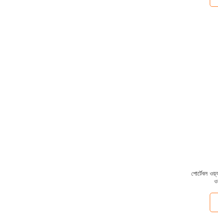
পোর্টেবল ওয
ও