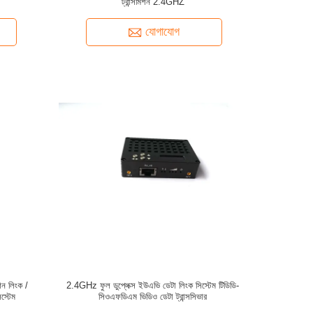
ট্রান্সমিশন 2.4GHZ
যোগাযোগ
ন লিংক /
2.4GHz ফুল ডুপ্লেক্স ইউএভি ডেটা লিংক সিস্টেম টিডিডি-
স্টেম
সিওএফডিএম ভিডিও ডেটা ট্রান্সসিভার