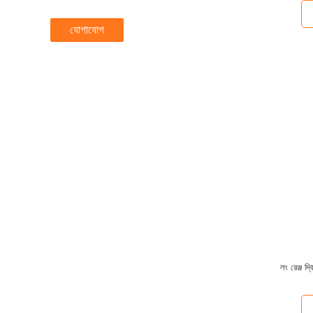
যোগাযোগ
লং রেঞ্জ 