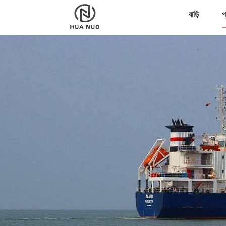
বাড়ি
প