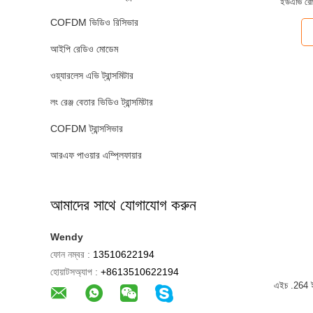
ইউএভি রেড
COFDM ভিডিও রিসিভার
আইপি রেডিও মোডেম
ওয়্যারলেস এভি ট্রান্সমিটার
লং রেঞ্জ বেতার ভিডিও ট্রান্সমিটার
COFDM ট্রান্সসিভার
আরএফ পাওয়ার এম্প্লিফায়ার
আমাদের সাথে যোগাযোগ করুন
Wendy
ফোন নম্বর :
13510622194
হোয়াটসঅ্যাপ :
+8613510622194
এইচ .264 ই