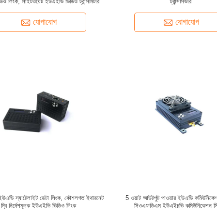
িও লিংক, লাইটওয়েট ইউএইভি ভিডিও ট্রান্সমিটার
ট্রান্সসিভার
যোগাযোগ
যোগাযোগ
উএভি স্যাটেলাইট ডেটা লিংক, কৌশলগত ইথারনেট
5 ওয়াট আউটপুট পাওয়ার ইউএভি কমিউনিকেশ
দ্বি নির্দেশমূলক ইউএইভি ভিডিও লিংক
সিওএফডিএম ইউএইচভি কমিউনিকেশন সি