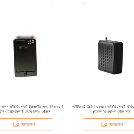
়্যারলেস এইচডিএমআই ট্রান্সমিটার এবং রিসিভার / 1
লাইটওয়েট Cofdm বেতার এইচডিএমআই ভিডিও ট্
য়াট এইচডিএমআই বেতার ভিডিও প্রেরক
চ্যানেল শিল্পকৌশল গ্রেড সঙ্গে
যোগাযোগ
যোগাযোগ