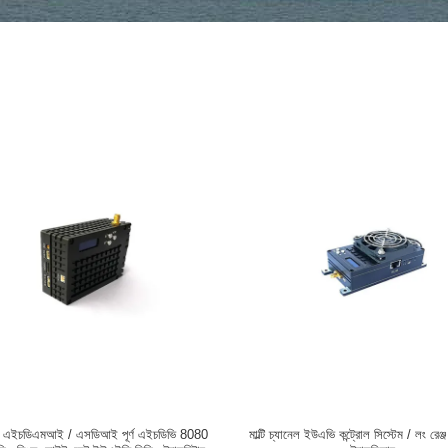
/ এইচডিএমআই / এসডিআই পূর্ণ এইচডিভি 8080
মাল্টি চ্যানেল ইউএভি কন্ট্রোল সিস্টেম / লং রেঞ্