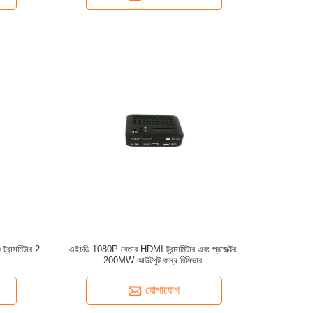
রান্সমিটার 2
এইচডি 1080P বেতার HDMI ট্রান্সমিটার এবং প্রজেক্টর
200MW আউটপুট জন্য রিসিভার
যোগাযোগ