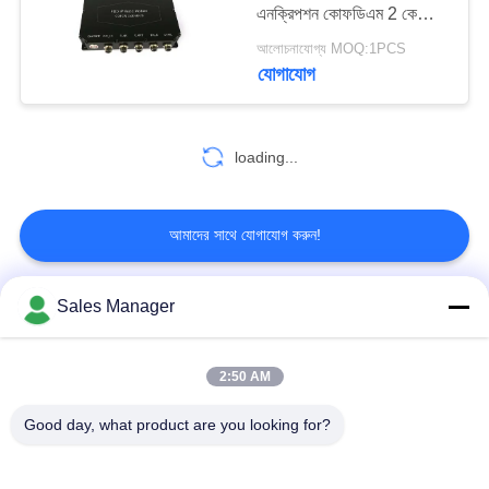
এনক্রিপশন কোফডিএম 2 কে
গোপনীয়তা
মড্যুলেশন
আলোচনাযোগ্য MOQ:1PCS
নীতি
যোগাযোগ
62
COFDM মডিউল
loading...
আমাদের সাথে যোগাযোগ করুন!
Sales Manager
19
সব
মিনি COFDM ট্রান্সমিটার
2:50 AM
COFDM বেতার ভিডিও
COFDM ভিডিও ট্রান্সমিটার
ট্রান্সমিটার
Good day, what product are you looking for?
COFDM এইচডি