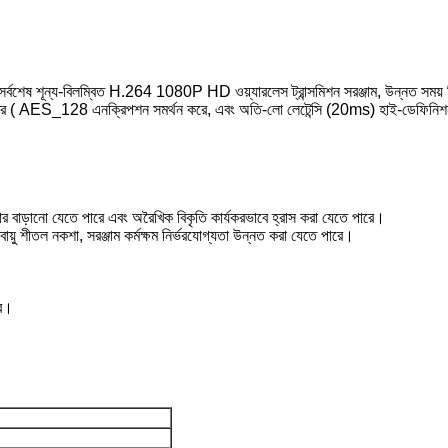
ন্য-বিলম্বিত H.264 1080P HD ওয়্যারলেস ট্রান্সমিশন সরঞ্জাম, উন্নত সময় বিভ
প্রদান করে ( AES_128 এনক্রিপশন সমর্থন করে, এবং অতি-লো লেটেন্সি (20ms) হাই-ডেফিনিশন ভ
ওয়ার বাড়ানো যেতে পারে এবং অরৈখিক বিকৃতি কার্যকরভাবে হ্রাস করা যেতে পারে।
 বায়ু শীতল নকশা, সরঞ্জাম কর্মক্ষম নির্ভরযোগ্যতা উন্নত করা যেতে পারে।
।
রে।