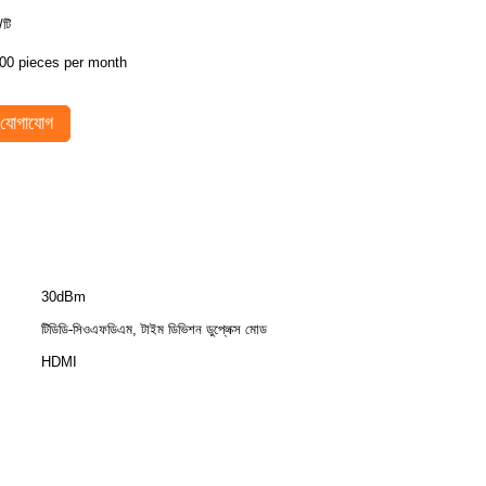
/টি
00 pieces per month
যোগাযোগ
30dBm
টিডিডি-সিওএফডিএম, টাইম ডিভিশন ডুপ্লেক্স মোড
HDMI