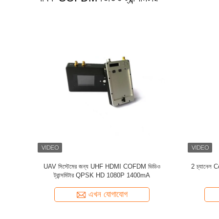
S AES128 SDI
মোবাইল ওয়্যারলেস অডিও ভিডিও ট্রান্সমিটার / মিনি ইউএইচএফ
HEVC COFDM 
ট্রান্সমিটার বহন সহজ
এখন যোগাযোগ