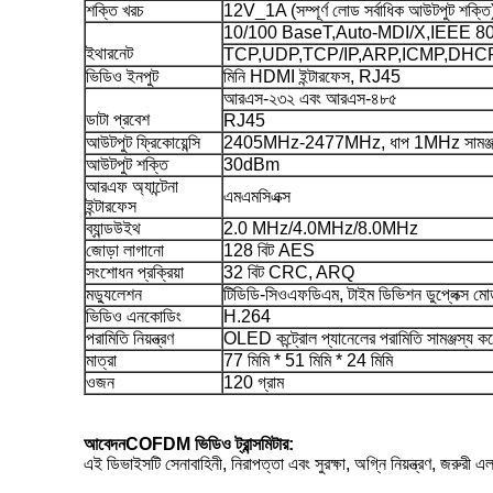
শক্তি খরচ
12V_1A (সম্পূর্ণ লোড সর্বাধিক আউটপুট শক্তি
10/100 BaseT,Auto-MDI/X,IEEE 8
ইথারনেট
TCP,UDP,TCP/IP,ARP,ICMP,DHC
ভিডিও ইনপুট
মিনি HDMI ইন্টারফেস, RJ45
আরএস-২৩২ এবং আরএস-৪৮৫
ডাটা প্রবেশ
RJ45
আউটপুট ফ্রিকোয়েন্সি
2405MHz-2477MHz, ধাপ 1MHz সামঞ্জস
আউটপুট শক্তি
30dBm
আরএফ অ্যান্টেনা
এমএমসিএক্স
ইন্টারফেস
ব্যান্ডউইথ
2.0 MHz/4.0MHz/8.0MHz
জোড়া লাগানো
128 বিট AES
সংশোধন প্রক্রিয়া
32 বিট CRC, ARQ
মড্যুলেশন
টিডিডি-সিওএফডিএম, টাইম ডিভিশন ডুপ্লেক্স ম
ভিডিও এনকোডিং
H.264
পরামিতি নিয়ন্ত্রণ
OLED কন্ট্রোল প্যানেলের পরামিতি সামঞ্জস্য ক
মাত্রা
77 মিমি * 51 মিমি * 24 মিমি
ওজন
120 গ্রাম
আবেদন
COFDM ভিডিও ট্রান্সমিটার
:
এই ডিভাইসটি সেনাবাহিনী, নিরাপত্তা এবং সুরক্ষা, অগ্নি নিয়ন্ত্রণ, জরুরী