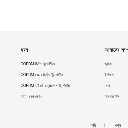
ধরন
আমাদের সম্পর
COFDM ভিডিও ট্রান্সমিটার
ভূমিকা
COFDM বেতার ভিডিও ট্রান্সমিটার
ইতিহাস
COFDM এইচডি ওয়্যারলেস ট্রান্সমিটার
সেবা
আইপি মেশ রেডিও
আমাদের টিম
বাড়ি
পণ্য