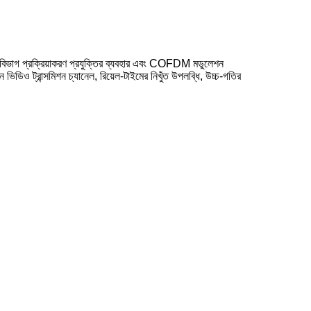
াগ প্রক্রিয়াকরণ প্রযুক্তির ব্যবহার এবং COFDM মডুলেশন
িডিও ট্রান্সমিশন চ্যানেল, রিয়েল-টাইমের নিখুঁত উপলব্ধি, উচ্চ-গতির