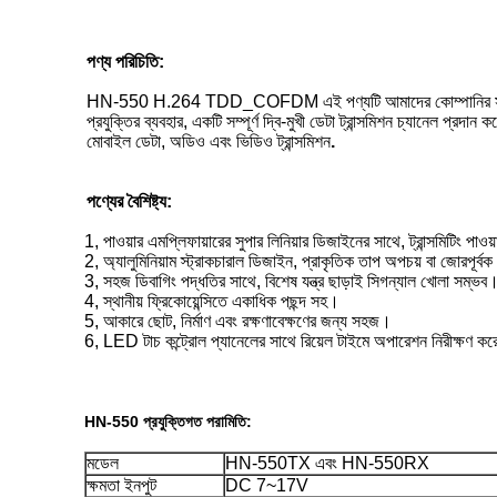
পণ্য পরিচিতি:
HN-550 H.264 TDD_COFDM এই পণ্যটি আমাদের কোম্পানির সর্বশেষ শূ
প্রযুক্তির ব্যবহার, একটি সম্পূর্ণ দ্বি-মুখী ডেটা ট্রান্সমিশন চ্যানেল 
মোবাইল ডেটা, অডিও এবং ভিডিও ট্রান্সমিশন
.
পণ্যের বৈশিষ্ট্য:
1, পাওয়ার এমপ্লিফায়ারের সুপার লিনিয়ার ডিজাইনের সাথে, ট্রান্সমিটিং পা
2, অ্যালুমিনিয়াম স্ট্রাকচারাল ডিজাইন, প্রাকৃতিক তাপ অপচয় বা জোরপূর্বক
3, সহজ ডিবাগিং পদ্ধতির সাথে, বিশেষ যন্ত্র ছাড়াই সিগন্যাল খোলা সম্ভব
4, স্থানীয় ফ্রিকোয়েন্সিতে একাধিক পছন্দ সহ।
5, আকারে ছোট, নির্মাণ এবং রক্ষণাবেক্ষণের জন্য সহজ।
6, LED টাচ কন্ট্রোল প্যানেলের সাথে রিয়েল টাইমে অপারেশন নিরীক্ষণ ক
HN-550 প্রযুক্তিগত পরামিতি:
মডেল
HN-550TX এবং HN-550RX
ক্ষমতা ইনপুট
DC 7~17V