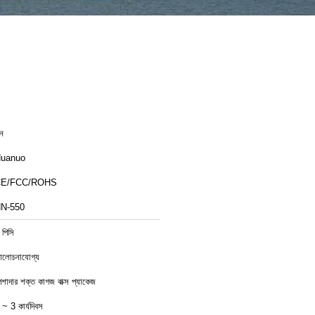
ীন
uanuo
CE/FCC/ROHS
N-550
 পিসি
লোচনাযোগ্য
েশাদার শক্ত কাগজ বাক্স প্যাকেজ
 ~ 3 কার্যদিবস