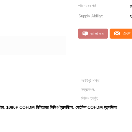
পরিশোধের শর্ত:
টি
Supply Ability:
5
এখন 
ভালো দাম
আউটপুট শক্তি:
মড্যুলেশন:
ভিডিও ইনপুট:
টার
1080P COFDM মিনিয়েচার ভিডিও ট্রান্সমিটার
পোর্টেবল COFDM ট্রান্সমিটার
,
,