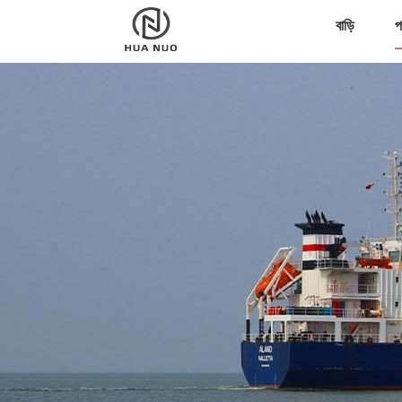
বাড়ি
প