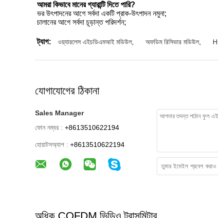
আমরা কিভাবে মানের গ্যারান্টি দিতে পারি?
ভর উৎপাদনের আগে সর্বদা একটি প্রাক-উৎপাদন নমুনা;
চালানের আগে সর্বদা চূড়ান্ত পরিদর্শন;
ট্যাগ:
ওয়্যারলেস এইচডিএমআই মডিউল
,
অফডিম রিসিভার মডিউল
,
H
যোগাযোগের ঠিকানা
Sales Manager
ফোন নম্বর :
+8613510622194
হোয়াটসঅ্যাপ :
+8613510622194
অধিক COFDM ভিডিও ট্রান্সমিটার