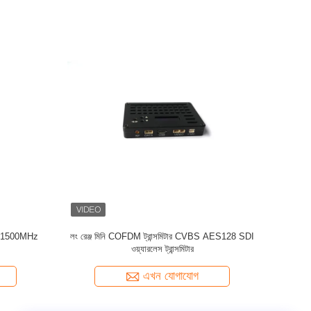
 ট্রান্সমিটার
QPSK UHF COFDM ভিডিও ট্রান্সমিটার হালকা ওজন HD
1080P HDMI 2K
এখন যোগাযোগ