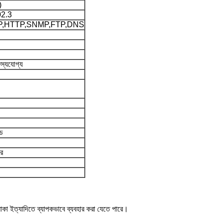
)
02.3
P,HTTP,SNMP,FTP,DNS
্যযোগ্য
োড
রে
 এলাকা ইত্যাদিতে ব্যাপকভাবে ব্যবহার করা যেতে পারে।