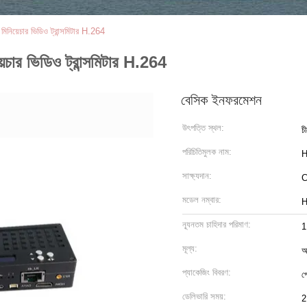
য়েচার ভিডিও ট্রান্সমিটার H.264
র ভিডিও ট্রান্সমিটার H.264
বেসিক ইনফরমেশন
উৎপত্তি স্থল:
চ
পরিচিতিমুলক নাম:
H
সাক্ষ্যদান:
মডেল নম্বার:
H
ন্যূনতম চাহিদার পরিমাণ:
1
মূল্য:
আ
প্যাকেজিং বিবরণ:
প
ডেলিভারি সময়:
2