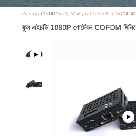
বাড়ি
>
পণ্য
>
COFDM ভিডিও ট্রান্সমিটার
>
ফুল এইচডি 1080P পোর্টেবল COFDM মিনি
ফুল এইচডি 1080P পোর্টেবল COFDM মিনিয়েচা