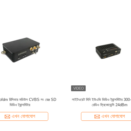
ভিডিও ট্রান্সমিটার ম্যাপিং ড্রোন H.265
UAV সিস্টেমের জন্য UHF ব্যান্ড COFDM ভিডিও
4K SDI
HD 1080P HDMI 4MHz
এখন যোগাযোগ
এখন যোগাযোগ