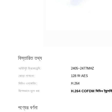
বিস্তারিত তথ্য
আউটপুট ফ্রিকোয়েন্সি:
2405~2477MHZ
জোড়া লাগানো:
128 বিট AES
ভিডিও এনকোডিং:
H.264
বিশেষভাবে তুলে ধরা:
H.264 COFDM ভিডিও ট্রান্সমি
পণ্যের বর্ণনা