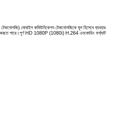
েশন টেকনোলজি) মোবাইল কমিউনিকেশন টেকনোলজিকে মূল হিসেবে ব্যবহার
প্রেরণ করতে পারে।পূর্ণ HD 1080P (1080i) H.264 এনকোডিং ফর্ম্যাট