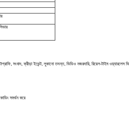
ার
িভার
্রাফি, সংবাদ, ক্রীড়া ইভেন্ট, লুকানো তদন্ত, ভিডিও নজরদারি, রিয়েল-টাইম ওয়্যারলেস ভিড
োডিং সমর্থন করে