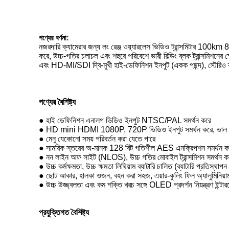
পণ্যের বর্ণনা
:
নজরদারি ক্যামেরার জন্য লং রেঞ্জ ওয়্যারলেস ভিডিও ট্রান্সমিটার 10
করে, উচ্চ-গতির চলাচল এবং শহুরে পরিবেশে ভারী বিল্ডিং ব্লক ট্রান্সম
এবং HD-MI/SDI দ্বি-মুখী হাই-ডেফিনিশন ইনপুট (একক পছন্দ), স্টেরিও ব্যা
পণ্যের বৈশিষ্ট্য
● হাই ডেফিনিশন এনালগ ভিডিও ইনপুট NTSC/PAL সমর্থন করে
● HD mini HDMI 1080P, 720P ভিডিও ইনপুট সমর্থন করে, ভাল সাম
● মেনু যেকোনো সময় পরিবর্তন করা যেতে পারে
● সামরিক স্তরের অ-মানক 128 বিট গতিশীল AES এনক্রিপশন সমর্থন ক
● নন লাইন অফ সাইট (NLOS), উচ্চ গতির মোবাইল ট্রান্সমিশন সমর্থন ক
● উচ্চ কর্মক্ষমতা, উচ্চ ক্ষমতা লিথিয়াম ব্যাটারি চালিত (ব্যাটারি প্রতিস্থাপ
● ছোট আকার, হালকা ওজন, বহন করা সহজ, এয়ার-কুলিং ফিন অ্যালুমিনিয়া
● উচ্চ উজ্জ্বলতা এবং কম শক্তি খরচ সঙ্গে OLED প্রদর্শন নিয়ন্ত্রণ ইন্টা
প্রযুক্তিগত বৈশিষ্ট্য