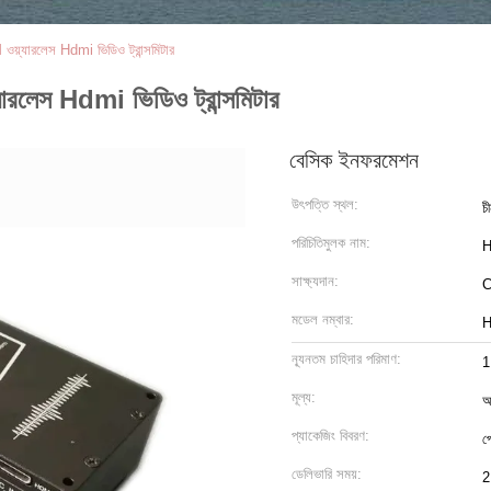
়্যারলেস Hdmi ভিডিও ট্রান্সমিটার
রলেস Hdmi ভিডিও ট্রান্সমিটার
বেসিক ইনফরমেশন
উৎপত্তি স্থল:
চ
পরিচিতিমুলক নাম:
H
সাক্ষ্যদান:
মডেল নম্বার:
H
ন্যূনতম চাহিদার পরিমাণ:
1
মূল্য:
আ
প্যাকেজিং বিবরণ:
প
ডেলিভারি সময়:
2