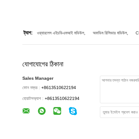
ট্যাগ:
ওয়্যারলেস এইচডিএমআই মডিউল
,
অফডিম রিসিভার মডিউল
,
C
যোগাযোগের ঠিকানা
Sales Manager
ফোন নম্বর :
+8613510622194
হোয়াটসঅ্যাপ :
+8613510622194