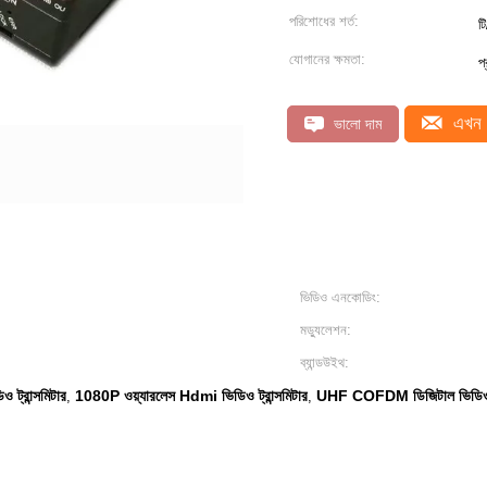
পরিশোধের শর্ত:
টি
যোগানের ক্ষমতা:
প
এখন 
ভালো দাম
ভিডিও এনকোডিং:
মড্যুলেশন:
ব্যান্ডউইথ:
্রান্সমিটার
1080P ওয়্যারলেস Hdmi ভিডিও ট্রান্সমিটার
UHF COFDM ডিজিটাল ভিডিও ট্
,
,