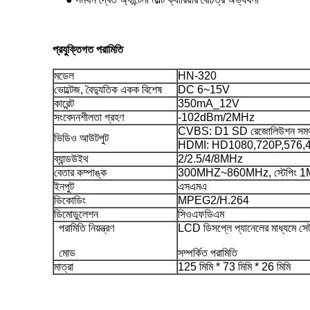
প্রযুক্তিগত পরামিতি
মডেল
HN-320
ভোল্টেজ, বৈদ্যুতিক একক বিশেষ
DC 6~15V
কারেন্ট
350mA_12V
সংবেদনশীলতা গ্রহণ
-102dBm/2MHz
CVBS: D1 SD রেজোলিউশন সমর্
ভিডিও আউটপুট
HDMI: HD1080,720P,576,480
ব্যান্ডউইথ
2/2.5/4/8MHz
বেতার কম্পাঙ্ক
300MHZ~860MHz, স্টেপিং 
ইনপুট
এসএমএ
ডিকোডিং
MPEG2/H.264
ডিমোডুলেশন
সিওএফডিএম
পরামিতি নিয়ন্ত্রণ
LCD ডিসপ্লে প্যানেলের মাধ্যমে সে
মোড
সম্পর্কিত পরামিতি
মাত্রা
125 মিমি * 73 মিমি * 26 মিমি