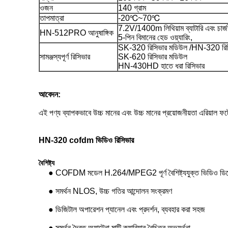
ওজন
140 গ্রাম
তাপমাত্রা
-20℃~70℃
7.2V/1400m লিথিয়াম ব্যাটারি এবং চার্জ
HN-512PRO আনুষাঙ্গিক
5-পিন বিমানের হেড ওয়্যারিং,
SK-320 রিসিভার মডিউল /HN-320 রিস
সামঞ্জস্যপূর্ণ রিসিভার
SK-620 রিসিভার মডিউল
HN-430HD হাতে ধরা রিসিভার
আবেদন:
এই পণ্য ব্যাপকভাবে উচ্চ মানের এবং উচ্চ মানের প্রয়োজনীয়তা এরিয়াল ফটোগ
HN-320 cofdm ভিডিও রিসিভার
বৈশিষ্ট্য
● COFDM মডেল H.264/MPEG2 পূর্ণ বৈশিষ্ট্যযুক্ত ভিডিও ডিক
● সমর্থন NLOS, উচ্চ গতির আন্দোলন সংক্রমণ
● ডিজিটাল অপারেশন প্যানেল এবং প্রদর্শন, ব্যবহার করা সহজ
● সমর্থন দ্বৈত অ্যান্টেনা মাল্টি ক্যারিয়ার বৈচিত্র অভ্যর্থনা