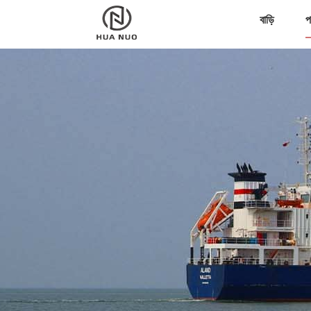
বাড়ি
প