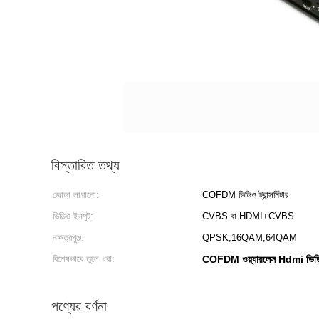
বিস্তারিত তথ্য
জোড়া লাগানো:
COFDM ভিডিও ট্রান্সমিটার
ভিডিও ইনপুট:
CVBS বা HDMI+CVBS
নক্ষত্রপুঞ্জ:
QPSK,16QAM,64QAM
বিশেষভাবে তুলে ধরা:
COFDM ওয়্যারলেস Hdmi ভিডিও ট
পণ্যের বর্ণনা