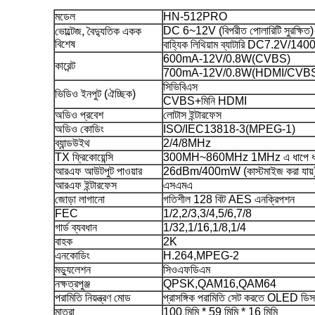
মডেল
HN-512PRO
DC 6~12V (বিপরীত পোলারিটি সুরক্ষিত)
ভোল্টেজ, বৈদ্যুতিক একক
বিশেষ
বাহ্যিক লিথিয়াম ব্যাটারি DC7.2V/140
600mA-12V/0.8W(CVBS)
কারেন্ট
700mA-12V/0.8W(HDMI/CVB
সিভিবিএস
ভিডিও ইনপুট (ঐচ্ছিক)
CVBS+মিনি HDMI
অডিও প্রবেশ
লোটাস ইন্টারফেস
অডিও কোডিং
ISO/IEC13818-3(MPEG-1)
ব্যান্ডউইথ
2/4/8MHz
TX ফ্রিকোয়েন্সি
300MH~860MHz 1MHz এ ধাপে ধাপে (অন
আরএফ আউটপুট পাওয়ার
26dBm/400mW (কাস্টমাইজ করা যায়
আরএফ ইন্টারফেস
এসএমএ
জোড়া লাগানো
গতিশীল 128 বিট AES এনক্রিপশন
FEC
1/2,2/3,3/4,5/6,7/8
গার্ড ব্যবধান
1/32,1/16,1/8,1/4
বাহক
2K
এনকোডিং
H.264,MPEG-2
মড্যুলেশন
সিওএফডিএম
নক্ষত্রপুঞ্জ
QPSK,QAM16,QAM64
পরামিতি নিয়ন্ত্রণ মোড
প্রাসঙ্গিক পরামিতি সেট করতে OLED ডিসপ
মাত্রা
100 মিমি * 59 মিমি * 16 মিমি