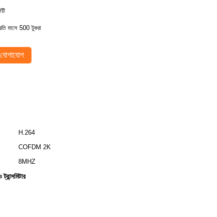
/টি
্রতি মাসে 500 টুকরা
যোগাযোগ
H.264
COFDM 2K
8MHZ
রান্সমিটার