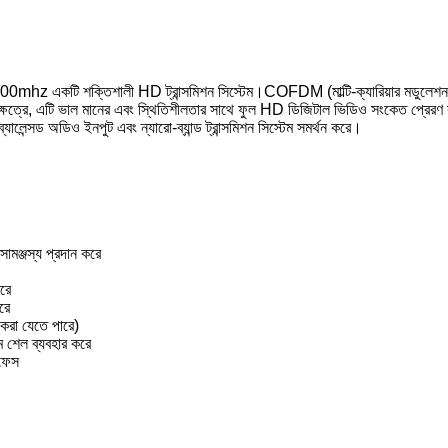
0km 800mhz একটি শক্তিশালী HD ট্রান্সমিশন সিস্টেম।COFDM (মাল্টি-ক্যারিয়ার মডুল
িশনের ক্ষেত্রে, এটি ভাল মানের এবং স্থিতিশীলতার সাথে ফুল HD ডিজিটাল ভিডিও সংকেত 
লেন্সড অডিও ইনপুট এবং ন্যারো-ব্যান্ড ট্রান্সমিশন সিস্টেম সমর্থন করে।
ঞ্জস্য প্রদান করে
রে
রে
ন করা যেতে পারে)
ম শেল ব্যবহার করে
রফেস