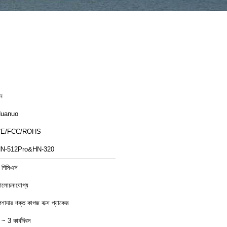
ীন
uanuo
CE/FCC/ROHS
N-512Pro&HN-320
 পিসিএস
লোচনাযোগ্য
েশাদার শক্ত কাগজ বাক্স প্যাকেজ
 ~ 3 কার্যদিবস