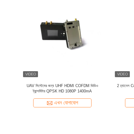
S AES128 SDI
মোবাইল ওয়্যারলেস অডিও ভিডিও ট্রান্সমিটার / মিনি ইউএইচএফ
HEVC COFDM 
ট্রান্সমিটার বহন সহজ
এখন যোগাযোগ