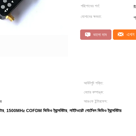
পরিশোধের শর্ত:
টি
যোগানের ক্ষমতা:
প
এখন 
ভালো দাম
আউটপুট শক্তি:
বেতার কম্পাঙ্ক:
ার
আরএফ ইন্টারফেস:
টার
1500MHz COFDM ভিডিও ট্রান্সমিটার
লাইটওয়েট পোর্টেবল ভিডিও ট্রান্সমিটার
,
,