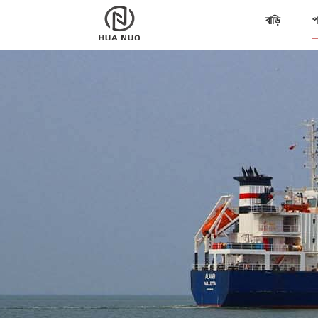
বাড়ি
প