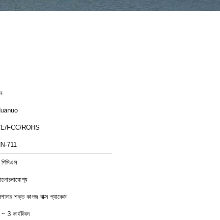
ীন
uanuo
CE/FCC/ROHS
N-711
 পিসিএস
লোচনাযোগ্য
েশাদার শক্ত কাগজ বাক্স প্যাকেজ
 ~ 3 কার্যদিবস