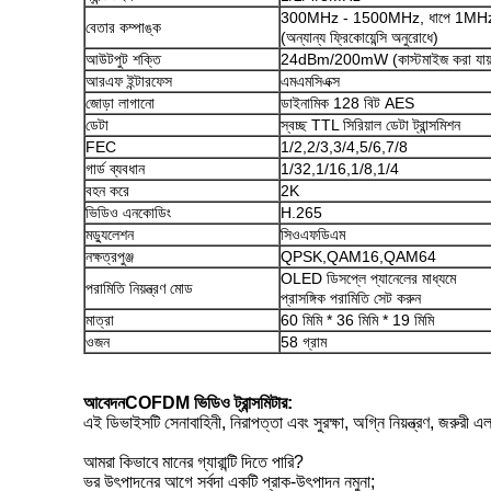
300MHz - 1500MHz, ধাপে 1MH
বেতার কম্পাঙ্ক
(অন্যান্য ফ্রিকোয়েন্সি অনুরোধে)
আউটপুট শক্তি
24dBm/200mW (কাস্টমাইজ করা যায়
আরএফ ইন্টারফেস
এমএমসিএক্স
জোড়া লাগানো
ডাইনামিক 128 বিট AES
ডেটা
স্বচ্ছ TTL সিরিয়াল ডেটা ট্রান্সমিশন
FEC
1/2,2/3,3/4,5/6,7/8
গার্ড ব্যবধান
1/32,1/16,1/8,1/4
বহন করে
2K
ভিডিও এনকোডিং
H.265
মড্যুলেশন
সিওএফডিএম
নক্ষত্রপুঞ্জ
QPSK,QAM16,QAM64
OLED ডিসপ্লে প্যানেলের মাধ্যমে
পরামিতি নিয়ন্ত্রণ মোড
প্রাসঙ্গিক পরামিতি সেট করুন
মাত্রা
60 মিমি * 36 মিমি * 19 মিমি
ওজন
58 গ্রাম
আবেদন
COFDM ভিডিও ট্রান্সমিটার
:
এই ডিভাইসটি সেনাবাহিনী, নিরাপত্তা এবং সুরক্ষা, অগ্নি নিয়ন্ত্রণ, জরুরী
আমরা কিভাবে মানের গ্যারান্টি দিতে পারি?
ভর উৎপাদনের আগে সর্বদা একটি প্রাক-উৎপাদন নমুনা;