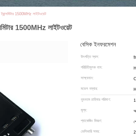
রান্সমিটার 1500MHz লাইটওয়েট
সমিটার 1500MHz লাইটওয়েট
বেসিক ইনফরমেশন
উৎপত্তি স্থল:
চ
পরিচিতিমুলক নাম:
H
সাক্ষ্যদান:
মডেল নম্বার:
H
ন্যূনতম চাহিদার পরিমাণ:
1
মূল্য:
আ
প্যাকেজিং বিবরণ:
প
ডেলিভারি সময়:
2