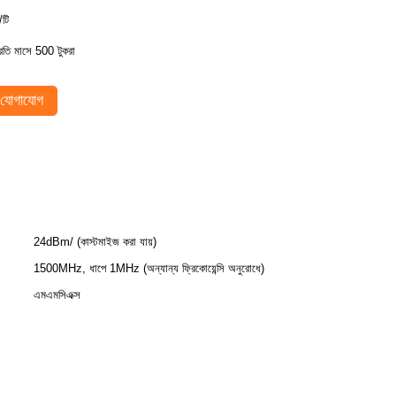
/টি
্রতি মাসে 500 টুকরা
যোগাযোগ
24dBm/ (কাস্টমাইজ করা যায়)
1500MHz, ধাপে 1MHz (অন্যান্য ফ্রিকোয়েন্সি অনুরোধে)
এমএমসিএক্স