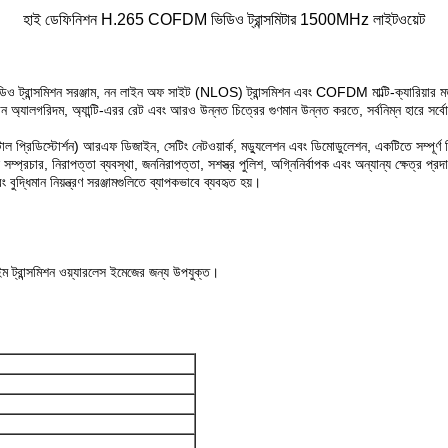
হাই ডেফিনিশন H.265 COFDM ভিডিও ট্রান্সমিটার 1500MHz লাইটওয়েট
সমিশন সরঞ্জাম, নন লাইন অফ সাইট (NLOS) ট্রান্সমিশন এবং COFDM মাল্টি-ক্যারিয়ার মডুলেশ
ন অ্যালগরিদম, অ্যান্টি-এরর রেট এবং আরও উন্নত চিত্রের গুণমান উন্নত করতে, সর্বনিম্ন হারে সর
টাল প্রিডিস্টোর্শন) আরএফ ডিজাইন, সেটিং নেটওয়ার্ক, মড্যুলেশন এবং ডিমোডুলেশন, একটিতে সম্পূর্
্রচার, নিরাপত্তা ব্যবস্থা, জননিরাপত্তা, সশস্ত্র পুলিশ, অগ্নিনির্বাপক এবং অন্যান্য ক্ষেত্র প্
বং বুদ্ধিমান নিয়ন্ত্রণ সরঞ্জামগুলিতে ব্যাপকভাবে ব্যবহৃত হয়।
ম ট্রান্সমিশন ওয়্যারলেস ইমেজের জন্য উপযুক্ত।