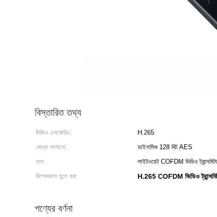
বিস্তারিত তথ্য
ভিডিও এনকোডিং:
H.265
জোড়া লাগানো:
ডাইনামিক 128 বিট AES
নাম:
লাইটওয়েট COFDM ভিডিও ট্রান্সমিট
বিশেষভাবে তুলে ধরা:
H.265 COFDM ভিডিও ট্রান্সমি
পণ্যের বর্ণনা