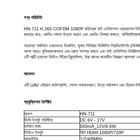
পণ্য পরিচিতি
HN-711 H.265 COFDM 1080P মাইক্রো হাই ডেফিনেশন ওয়্যারলেস ভিডিও ট্রান্
ব্যবহার করে, কোডিং দক্ষতা উন্নত করতে এবং কোডিং বিলম্ব কমাতে, অপ্টিমাইজেশা
অত্যন্ত সমন্বিত এমবেডেড ডিজাইন, সুপার লিনিয়ার ডিজিটাল প্রিডিস্টোর্শন (ডিজি
নকশা আরও সুবিধাজনকভাবে এবং দ্রুত সম্পন্ন করতে এবং হাই ডেফিনিশন ডিজিটাল সম্প
এটি মাল্টি-চ্যানেল ভিডিও স্ট্রিম ট্রান্সমিশন, উচ্চ মানের মানবহীন নিয়ন্ত্রণ ব্যবস্থা এ
আবেদন
এটি UAV এরিয়াল ফটোগ্রাফি, গোপন সনাক্তকরণ, চিত্র পর্যবেক্ষণ এবং রিয়েল-টাই
প্রযুক্তিগত বৈশিষ্ট্য
মডেল
HN-711
ডিসি ইনপুট পরিসীমা
DC 6V - 17V
বর্তমান কাজ
550mA_12V/6.6W
ভিডিও ইনপুট
মিনি HDMI:1080P/720P
ব্যান্ডউইথ
1/2/4/8MHz