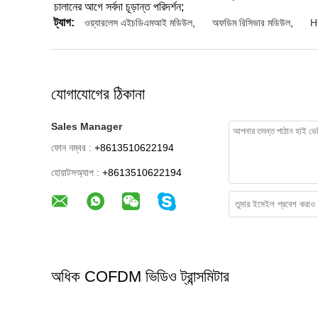
চালানের আগে সর্বদা চূড়ান্ত পরিদর্শন;
ট্যাগ:
ওয়্যারলেস এইচডিএমআই মডিউল
,
অফডিম রিসিভার মডিউল
,
H
যোগাযোগের ঠিকানা
Sales Manager
ফোন নম্বর :
+8613510622194
হোয়াটসঅ্যাপ :
+8613510622194
অধিক COFDM ভিডিও ট্রান্সমিটার