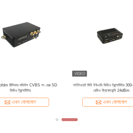
ভিডিও ট্রান্সমিটার ম্যাপিং ড্রোন H.265
UAV সিস্টেমের জন্য UHF ব্যান্ড COFDM ভিডিও
4K SDI
HD 1080P HDMI 4MHz
এখন যোগাযোগ
এখন যোগাযোগ