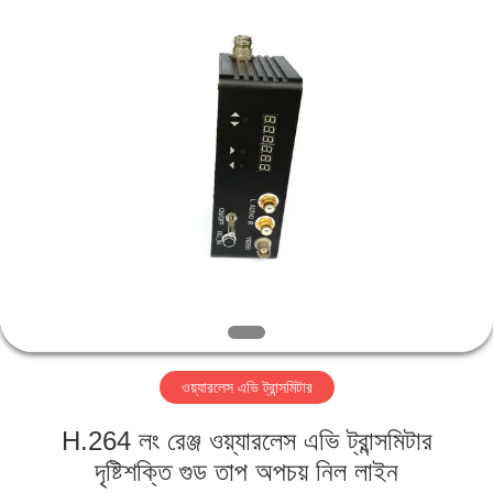
Shenzhen
Huanuo
Innovate
Technology
Co.,Ltd.
All
Rights
Reserved.
বাড়ি
পণ্য
আমাদের
সম্বন্ধে
কারখানা
ওয়্যারলেস এভি ট্রান্সমিটার
ভ্রমণ
H.264 লং রেঞ্জ ওয়্যারলেস এভি ট্রান্সমিটার
গুণগত
দৃষ্টিশক্তি গুড তাপ অপচয় নিল লাইন