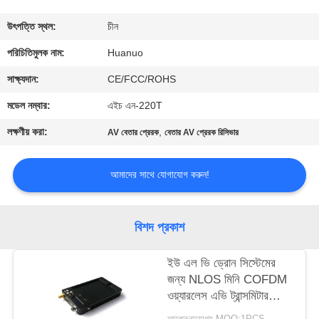
মান
উৎপত্তি স্থল:
চীন
নিয়ন্ত্রণ
পরিচিতিমুলক নাম:
Huanuo
যোগাযোগ
সাক্ষ্যদান:
CE/FCC/ROHS
করুন
মডেল নম্বার:
এইচ এন-220T
লক্ষণীয় করা:
,
AV বেতার প্রেরক
বেতার AV প্রেরক রিসিভার
একটি
উদ্ধৃতি
আমাদের সাথে যোগাযোগ করুন!
অনুরোধ
করুন
বিশদ প্রকাশ
ইউ এল ভি ড্রোন সিস্টেমের
সাইট
জন্য NLOS মিনি COFDM
ম্যাপ
ওয়্যারলেস এভি ট্রান্সমিটার
100mm * 59mm *
আলোচনাযোগ্য MOQ:1PCS