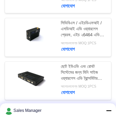
16mm
গোপনীয়তা
যোগাযোগ
নীতি
সিভিবিএস / এইচডিএমআই /
এসডিআই এভি ওয়্যারলেস
প্রেরক, এইচ ২6464 এভি
ট্রান্সমিটার এবং রিসিভার
আলোচনাযোগ্য MOQ:1PCS
যোগাযোগ
ছোট ইউএভি এবং রোবট
সিস্টেমের জন্য মিনি সাইজ
ওয়্যারলেস এভি ট্রান্সমিটার
অ্যাপ্লিকেশন
আলোচনাযোগ্য MOQ:1PCS
যোগাযোগ
Sales Manager
সব