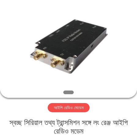
Shenzhen
Huanuo
Innovate
Technology
Co.,Ltd.
All
Rights
Reserved.
বাড়ি
পণ্য
আমাদের
সম্বন্ধে
কারখানা
আইপি রেডিও মোডেম
ভ্রমণ
স্বচ্ছ সিরিয়াল তথ্য ট্রান্সমিশন সঙ্গে লং রেঞ্জ আইপি
গুণগত
রেডিও মডেম