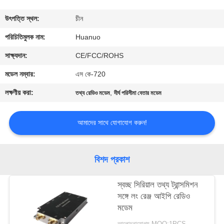
মান
উৎপত্তি স্থল:
চীন
নিয়ন্ত্রণ
পরিচিতিমুলক নাম:
Huanuo
যোগাযোগ
সাক্ষ্যদান:
CE/FCC/ROHS
করুন
মডেল নম্বার:
এস কে-720
লক্ষণীয় করা:
,
তথ্য রেডিও মডেম
দীর্ঘ পরিসীমা বেতার মডেম
একটি
উদ্ধৃতি
আমাদের সাথে যোগাযোগ করুন!
অনুরোধ
করুন
বিশদ প্রকাশ
স্বচ্ছ সিরিয়াল তথ্য ট্রান্সমিশন
সাইট
সঙ্গে লং রেঞ্জ আইপি রেডিও
ম্যাপ
মডেম
আলোচনাযোগ্য MOQ:1PCS