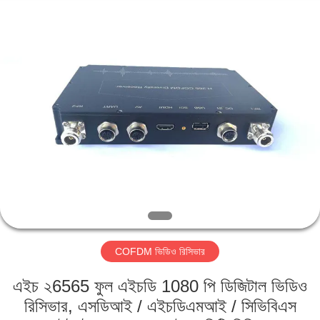
Shenzhen
Huanuo
Innovate
Technology
Co.,Ltd.
All
Rights
Reserved.
বাড়ি
পণ্য
আমাদের
সম্বন্ধে
কারখানা
COFDM ভিডিও রিসিভার
ভ্রমণ
এইচ ২6565 ফুল এইচডি 1080 পি ডিজিটাল ভিডিও
গুণগত
রিসিভার, এসডিআই / এইচডিএমআই / সিভিবিএস