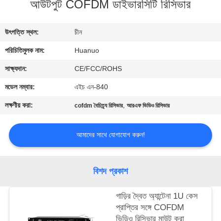
আউটপুট COFDM ডাইভারসিটি রিসিভার
মান
নিয়ন্ত্রণ
উৎপত্তি স্থল:
চীন
পরিচিতিমুলক নাম:
Huanuo
যোগাযোগ
করুন
সাক্ষ্যদান:
CE/FCC/ROHS
মডেল নম্বার:
এইচ এন-840
একটি
লক্ষণীয় করা:
,
cofdm বৈচিত্র্য রিসিভার
আরএফ ভিডিও রিসিভার
উদ্ধৃতি
অনুরোধ
আমাদের সাথে যোগাযোগ করুন!
করুন
বিশদ প্রকাশ
সাইট
গাড়ির দ্বৈত অ্যান্টেনা 1U কেস
ম্যাপ
প্রাপ্তির সঙ্গে COFDM
ভিডিও রিসিভার মাউন্ট করা