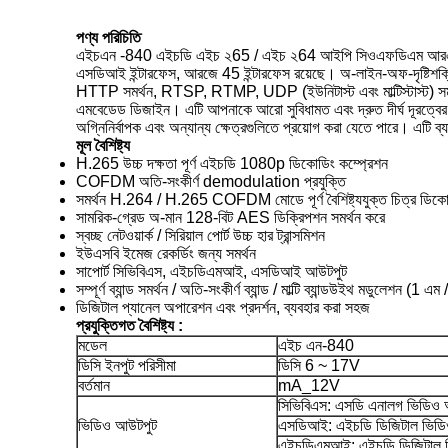
পণ্য পরিচিতি
এইচএন -840 এইচডি এইচ ২65 / এইচ ২64 আইপি সিওএফডিএম আরএক্স এ
এসডিআই ইন্টারফেস, আরজে 45 ইন্টারফেস রয়েছে। অ-লাইন-অফ-দৃষ্টিশক্তি (এ
HTTP সমর্থন, RTSP, RTMP, UDP (ইউনিটাস্ট এবং মাল্টিস্টাস্ট) সমর্
এমবেডেড ডিজাইন। এটি আপনাকে আরো সুবিধামত এবং দ্রুত দীর্ঘ দূরত্বের বেত
অগ্নিনির্বাপক এবং অন্যান্য ক্ষেত্রগুলিতে প্রয়োগ করা যেতে পারে। এটি ব্যাপকভা
মূল বৈশিষ্ট্য
H.265 উচ্চ দক্ষতা পূর্ণ এইচডি 1080p ডিকোডিং কম্প্রেশন
COFDM অতি-সংকীর্ণ demodulation প্রযুক্তি
সমর্থন H.264 / H.265 COFDM মোডে পূর্ণ বৈশিষ্ট্যযুক্ত চিত্র ডিক
সামরিক-গ্রেড অ-মান 128-বিট AES ডিক্রিপশন সমর্থন করে
স্বচ্ছ নেটওয়ার্ক / সিরিয়াল পোর্ট উচ্চ হার ট্রান্সমিশন
ইউএসবি ইমেজ রেকর্ডিং জন্য সমর্থন
সাপোর্ট সিভিবিএস, এইচডিএমআই, এসডিআই আউটপুট
সম্পূর্ণ ব্যান্ড সমর্থন / অতি-সংকীর্ণ ব্যান্ড / মাল্টি ব্যান্ডউইথ মডুলেশন (1 
ডিজিটাল প্যানেল অপারেশন এবং প্রদর্শন, ব্যবহার করা সহজ
প্রযুক্তিগত বৈশিষ্ট্য
:
মডেল
এইচ এন-840
ডিসি ইনপুট পরিসীমা
ডিসি 6 ~ 17V
বর্তমান
mA_12V
সিভিবিএস: এসডি এনালগ ভিডিও
ভিডিও আউটপুট
এসডিআই: এইচডি ডিজিটাল ভিড
এইচডিএমআই: এইচডি ডিজিটাল 