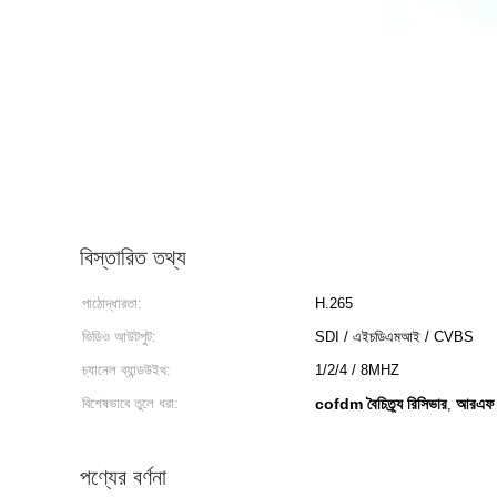
বিস্তারিত তথ্য
পাঠোদ্ধারতা:
H.265
ভিডিও আউটপুট:
SDI / এইচডিএমআই / CVBS
চ্যানেল ব্যান্ডউইথ:
1/2/4 / 8MHZ
বিশেষভাবে তুলে ধরা:
cofdm বৈচিত্র্য রিসিভার
আরএফ ভ
,
পণ্যের বর্ণনা