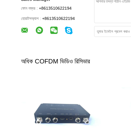
ফোন নম্বর :
+8613510622194
হোয়াটসঅ্যাপ :
+8613510622194
অধিক COFDM ভিডিও রিসিভার