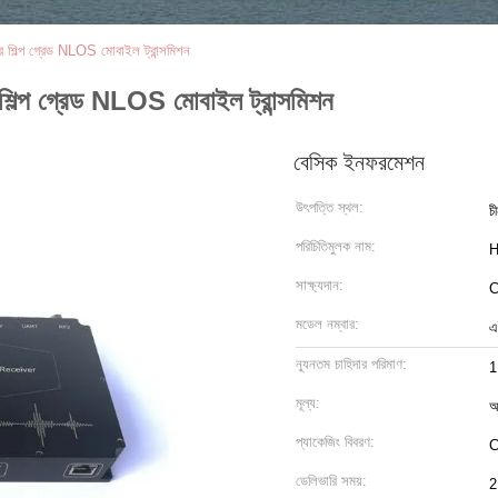
িল্প গ্রেড NLOS মোবাইল ট্রান্সমিশন
্প গ্রেড NLOS মোবাইল ট্রান্সমিশন
বেসিক ইনফরমেশন
উৎপত্তি স্থল:
চ
পরিচিতিমুলক নাম:
H
সাক্ষ্যদান:
মডেল নম্বার:
এ
ন্যূনতম চাহিদার পরিমাণ:
মূল্য:
আ
প্যাকেজিং বিবরণ:
C
ডেলিভারি সময়:
2