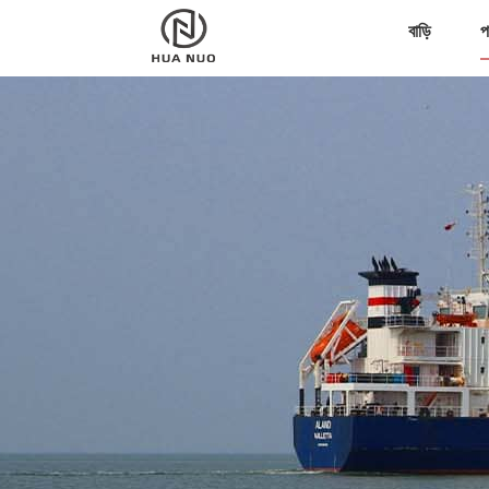
বাড়ি
প