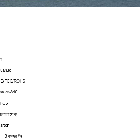
ীন
uanuo
CE/FCC/ROHS
ইচ এন-840
1PCS
লোচনাযোগ্য
arton
 ~ 3 কাজের দিন