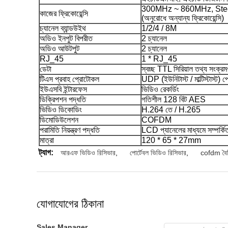
300MHz ~ 860MHz, St
কাজের ফ্রিকোয়েন্সি
(অনুরোধে অন্যান্য ফ্রিকোয়েন্সি)
চ্যানেল ব্যান্ডউইথ
1/2/4 / 8M
অডিও ইনপুট বিপরীত
2 চ্যানেল
অডিও আউটপুট
2 চ্যানেল
RJ_45
1 * RJ_45
ডেটা
স্বচ্ছ TTL সিরিয়াল তথ্য সংক্রম
টিএস প্রবাহ প্রোটোকল
UDP (ইউনিটাস্ট / মাল্টিস্টাস্ট) 
ইউএসবি ইন্টারফেস
ভিডিও রেকর্ডিং
ডিক্রিপশন পদ্ধতি
গতিশীল 128 বিট AES
ভিডিও ডিকোডিং
H.264 তে / H.265
ডিমোডিউলেশন
COFDM
পরামিতি নিয়ন্ত্রণ পদ্ধতি
LCD প্যানেলের মাধ্যমে সম্পর্কি
মাত্রা
120 * 65 * 27mm
ট্যাগ:
আরএফ ভিডিও রিসিভার
,
পোর্টেবল ভিডিও রিসিভার
,
cofdm বৈচি
যোগাযোগের ঠিকানা
Sales Manager