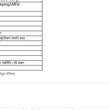
eeping1MHz
ণ
প্রোটোকল সমর্থন করে
ত পরামিতি সেট করুন
ত্র্য রিসিভার