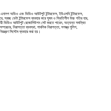
লগ অডিও এবং ভিডিও আউটপুট ইন্টারফেস, ইউএসবি ইন্টারফেস,
 স্বচ্ছ ডেটা ইন্টারফেস ব্যবহার করে সুষম ও স্থিতিশীল উচ্চ গতির হার,
যায়ী ভিডিও আউটপুট রেজোলিউশন সেট করতে পারেন, অত্যন্ত সমন্বিত
রচার, নিরাপত্তা ব্যবস্থা, পাবলিক নিরাপত্তা, সশস্ত্র পুলিশ,
িয়ন্ত্রণ সিস্টেম ব্যবহার করা হয়।