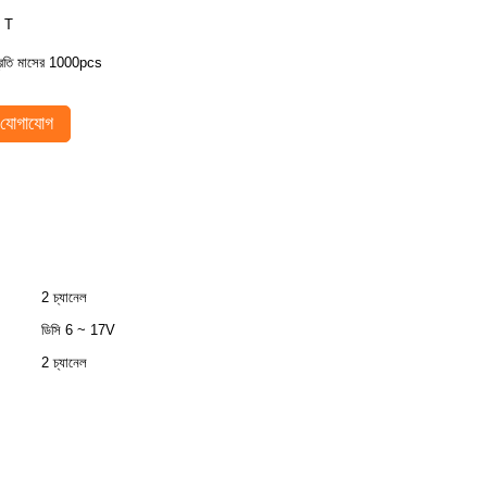
 T
্রতি মাসের 1000pcs
যোগাযোগ
2 চ্যানেল
ডিসি 6 ~ 17V
2 চ্যানেল