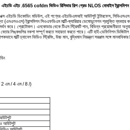
এইচডি এইচ .6565 cofdm ভিডিও রিসিভার শিল্প গ্রেড NLOS মোবাইল ট্রান্সমিশন
ইচডি ডিকোডিং মডিউল, এই পণ্যের এইচডিএমআই আউটপুট ইন্টারফেস, সিভিএসএস এনা
নএলওএস) ট্রান্সমিশন সিওএফডিএম মাল্টি-ক্যারিয়ার ডেমোডুলেশন প্রযুক্তি ব্যবহার করে,
থন করে। প্রোটোকল। এনকোডার থেকে টিএস স্ট্রিমটি পান, বিভিন্ন প্রয়োজনীয়তা অনু
ার লিঙ্কগুলির নকশা সম্পূর্ণ করতে সহায়তা করতে পারে। এটি হাই-ডেফিনিশন ডিজিটাল সম্প্
বে মাল্টি চ্যানেল ভিডিও স্ট্রিমিং, উচ্চ মান, বুদ্ধিমান নিয়ন্ত্রণ সরঞ্জাম সঙ্গে মানবাধিকার ন
োডিং
এম / 2 এম / 4 এম / 8 /)
 আউটপুট
িও আউটপুট
ভিডিও আউটপুট