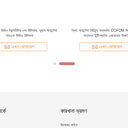
েস এইচডি ভিডিও ট্রান্সমিটার এবং রিসিভার
এইচডি এইচ .6565 cofdm ভিডিও রিসিভার শি
NLOS মোবাইল ট্রান্সমিশন
এখন যোগাযোগ
এখন যোগাযোগ
্কে
কারখানা ভ্রমণ
উৎপাদন লাইন