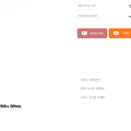
পরিশোধের শর্ত:
T
যোগানের ক্ষমতা:
প
এখন 
ভালো দাম
অডিও আউটপুট:
ডিসি ইনপুট পরিসীমা:
অডিও ইনপুট বিপরীত:
িডিও রিসিভার