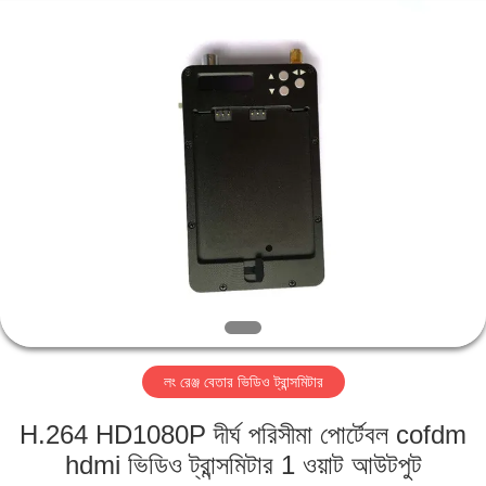
Shenzhen
Huanuo
Innovate
Technology
Co.,Ltd.
All
Rights
Reserved.
বাড়ি
পণ্য
আমাদের
সম্বন্ধে
কারখানা
লং রেঞ্জ বেতার ভিডিও ট্রান্সমিটার
ভ্রমণ
H.264 HD1080P দীর্ঘ পরিসীমা পোর্টেবল cofdm
গুণগত
hdmi ভিডিও ট্রান্সমিটার 1 ওয়াট আউটপুট