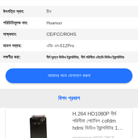
মান
উৎপত্তি স্থল:
চীন
নিয়ন্ত্রণ
পরিচিতিমুলক নাম:
Huanuo
যোগাযোগ
সাক্ষ্যদান:
CE/FCC/ROHS
করুন
মডেল নম্বার:
এইচ এন-512Pro
লক্ষণীয় করা:
,
দীর্ঘ দূরত্ব ভিডিও ট্রান্সমিটার
দীর্ঘ পরিসীমা এইচডি ভিডিও ট্রান্সমিটার
একটি
উদ্ধৃতি
আমাদের সাথে যোগাযোগ করুন!
অনুরোধ
করুন
বিশদ প্রকাশ
H.264 HD1080P দীর্ঘ
সাইট
পরিসীমা পোর্টেবল cofdm
ম্যাপ
hdmi ভিডিও ট্রান্সমিটার 1
ওয়াট আউটপুট
আলোচনাযোগ্য MOQ:1PCS