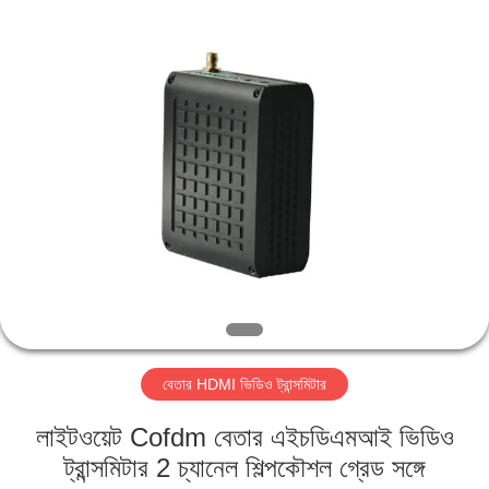
Shenzhen
Huanuo
Innovate
Technology
Co.,Ltd.
All
Rights
Reserved.
বাড়ি
পণ্য
আমাদের
সম্বন্ধে
কারখানা
বেতার HDMI ভিডিও ট্রান্সমিটার
ভ্রমণ
লাইটওয়েট Cofdm বেতার এইচডিএমআই ভিডিও
গুণগত
ট্রান্সমিটার 2 চ্যানেল শিল্পকৌশল গ্রেড সঙ্গে