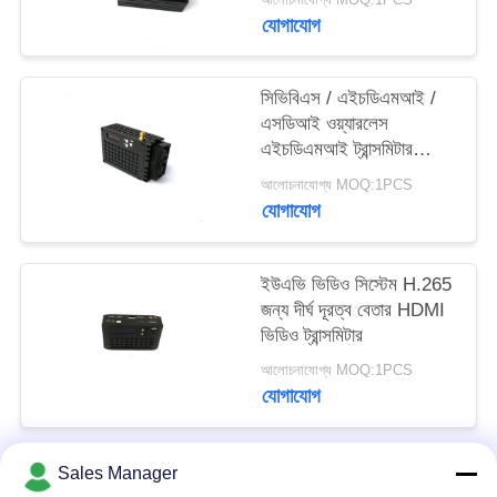
গোপনীয়তা
যোগাযোগ
নীতি
সিভিবিএস / এইচডিএমআই /
এসডিআই ওয়্যারলেস
এইচডিএমআই ট্রান্সমিটার
রিসিভার, 1080 পি
আলোচনাযোগ্য MOQ:1PCS
এইচডিএমআই ওয়াইফাই
যোগাযোগ
ট্রান্সমিটার
ইউএভি ভিডিও সিস্টেম H.265
জন্য দীর্ঘ দূরত্ব বেতার HDMI
ভিডিও ট্রান্সমিটার
আলোচনাযোগ্য MOQ:1PCS
যোগাযোগ
Sales Manager
সব