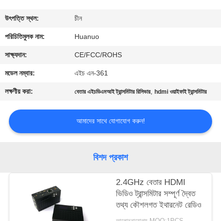
মান
উৎপত্তি স্থল:
চীন
নিয়ন্ত্রণ
পরিচিতিমুলক নাম:
Huanuo
যোগাযোগ
সাক্ষ্যদান:
CE/FCC/ROHS
করুন
মডেল নম্বার:
এইচ এন-361
লক্ষণীয় করা:
,
বেতার এইচডিএমআই ট্রান্সমিটার রিসিভার
hdmi ওয়াইফাই ট্রান্সমিটার
একটি
উদ্ধৃতি
আমাদের সাথে যোগাযোগ করুন!
অনুরোধ
করুন
বিশদ প্রকাশ
2.4GHz বেতার HDMI
সাইট
ভিডিও ট্রান্সমিটার সম্পূর্ণ দ্বৈত
ম্যাপ
তথ্য কৌশলগত ইথারনেট রেডিও
আলোচনাযোগ্য MOQ:1PCS