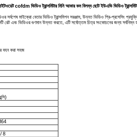
াইটওয়েট cofdm ভিডিও ট্রান্সমিটার মিনি আকার কম বিলম্ব ছোট ইউএভি ভিডিও ট্রান্সমিট
সর্বশেষ মাইক্রো বেতার ভিডিও ট্রান্সমিশন সরঞ্জাম, উন্নত ভিডিও প্রি-প্রসেসিং প্রযুক্
রুটি রেট এবং ভিডিওর গুণমান উন্নত করতে, এটি সর্বোত্তম চিত্র সংকোচনের জন্য সর্বনিম্ন 
করে বহন করা সহজ
ন্সি)
M64
 / 8