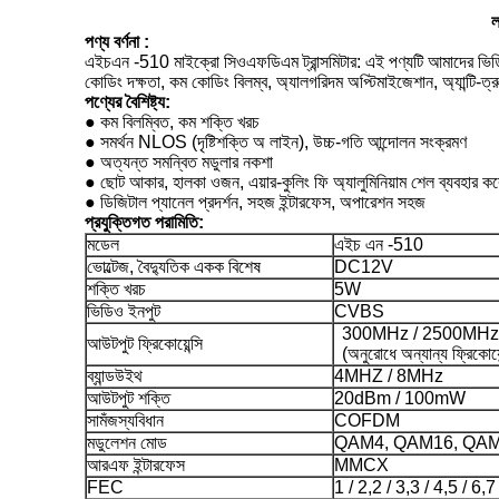
ল
পণ্য বর্ণনা
:
এইচএন -510 মাইক্রো সিওএফডিএম ট্রান্সমিটার: এই পণ্যটি আমাদের ভিডিওর 
কোডিং দক্ষতা, কম কোডিং বিলম্ব, অ্যালগরিদম অপ্টিমাইজেশান, অ্যান্টি-ত্
পণ্যের বৈশিষ্ট্য:
● কম বিলম্বিত, কম শক্তি খরচ
● সমর্থন NLOS (দৃষ্টিশক্তি অ লাইন), উচ্চ-গতি আন্দোলন সংক্রমণ
● অত্যন্ত সমন্বিত মডুলার নকশা
● ছোট আকার, হালকা ওজন, এয়ার-কুলিং ফি অ্যালুমিনিয়াম শেল ব্যবহার 
● ডিজিটাল প্যানেল প্রদর্শন, সহজ ইন্টারফেস, অপারেশন সহজ
প্রযুক্তিগত
পরামিতি:
মডেল
এইচ এন -510
ভোল্টেজ, বৈদ্যুতিক একক বিশেষ
DC12V
শক্তি খরচ
5W
ভিডিও ইনপুট
CVBS
300MHz / 2500MHz
আউটপুট ফ্রিকোয়েন্সি
(অনুরোধে অন্যান্য ফ্রিকোয়ে
ব্যান্ডউইথ
4MHZ / 8MHz
আউটপুট শক্তি
20dBm / 100mW
সামঁজস্যবিধান
COFDM
মডুলেশন মোড
QAM4, QAM16, QA
আরএফ ইন্টারফেস
MMCX
FEC
1 / 2,2 / 3,3 / 4,5 / 6,7