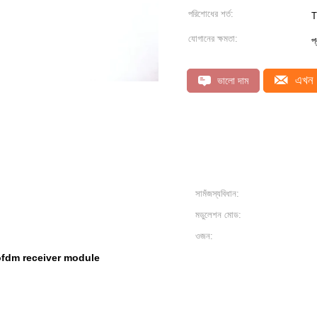
পরিশোধের শর্ত:
T
যোগানের ক্ষমতা:
প
এখন 
ভালো দাম
সামঁজস্যবিধান:
মডুলেশন মোড:
ওজন:
ofdm receiver module