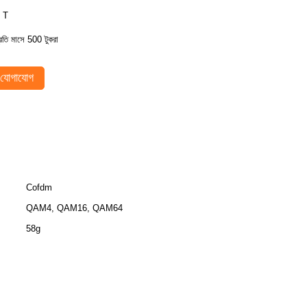
 T
্রতি মাসে 500 টুকরা
যোগাযোগ
Cofdm
QAM4, QAM16, QAM64
58g