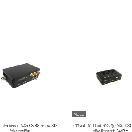
ভিডিও ট্রান্সমিটার ম্যাপিং ড্রোন H.265
UAV সিস্টেমের জন্য UHF ব্যান্ড COFDM ভিডিও
4K SDI
HD 1080P HDMI 4MHz