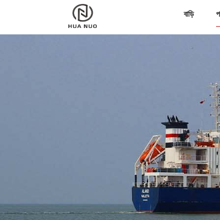
বাড়ি
প