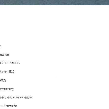
ীন
uanuo
CE/FCC/ROHS
ইচ এন -510
1PCS
লোচনাযোগ্য
েশাগত শক্ত কাগজ বক্স প্যাকেজ
 ~ 3 কাজের দিন