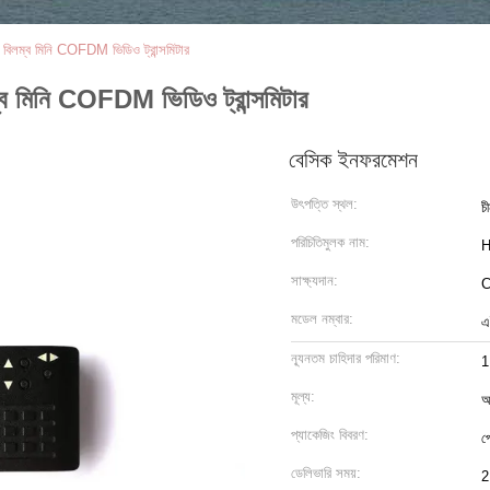
 বিলম্ব মিনি COFDM ভিডিও ট্রান্সমিটার
ম্ব মিনি COFDM ভিডিও ট্রান্সমিটার
বেসিক ইনফরমেশন
উৎপত্তি স্থল:
চ
পরিচিতিমুলক নাম:
H
সাক্ষ্যদান:
মডেল নম্বার:
এ
ন্যূনতম চাহিদার পরিমাণ:
মূল্য:
আ
প্যাকেজিং বিবরণ:
প
ডেলিভারি সময়:
2