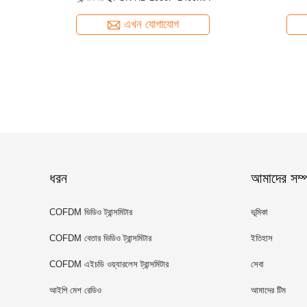
এখন যোগাযোগ
ধরন
আমাদের সম্পর
COFDM ভিডিও ট্রান্সমিটার
ভূমিকা
COFDM বেতার ভিডিও ট্রান্সমিটার
ইতিহাস
COFDM এইচডি ওয়্যারলেস ট্রান্সমিটার
সেবা
আইপি মেশ রেডিও
আমাদের টিম