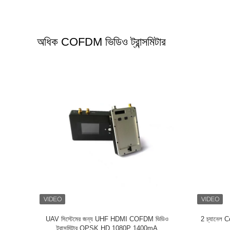
অধিক COFDM ভিডিও ট্রান্সমিটার
S AES128 SDI
মোবাইল ওয়্যারলেস অডিও ভিডিও ট্রান্সমিটার / মিনি ইউএইচএফ
HEVC COFDM 
ট্রান্সমিটার বহন সহজ