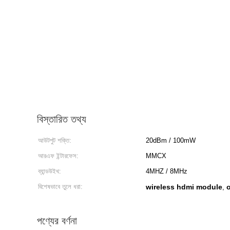
বিস্তারিত তথ্য
আউটপুট শক্তি:
20dBm / 100mW
আরএফ ইন্টারফেস:
MMCX
ব্যান্ডউইথ:
4MHZ / 8MHz
বিশেষভাবে তুলে ধরা:
wireless hdmi module
,
পণ্যের বর্ণনা