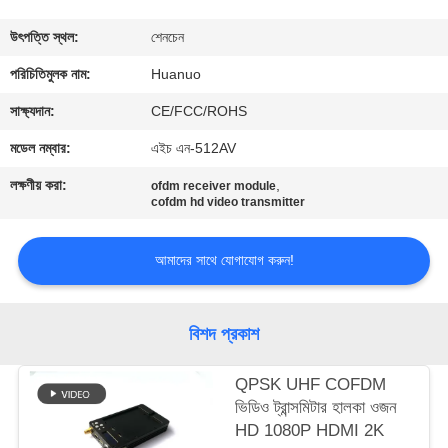
মান
উৎপত্তি স্থল:
শেনচেন
নিয়ন্ত্রণ
পরিচিতিমুলক নাম:
Huanuo
যোগাযোগ
সাক্ষ্যদান:
CE/FCC/ROHS
করুন
মডেল নম্বার:
এইচ এন-512AV
লক্ষণীয় করা:
,
ofdm receiver module
একটি
cofdm hd video transmitter
উদ্ধৃতি
আমাদের সাথে যোগাযোগ করুন!
অনুরোধ
করুন
বিশদ প্রকাশ
সাইট
QPSK UHF COFDM
ম্যাপ
ভিডিও ট্রান্সমিটার হালকা ওজন
HD 1080P HDMI 2K