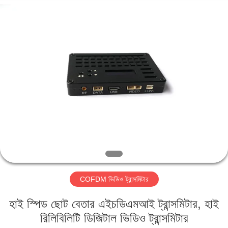
Shenzhen
Huanuo
Innovate
Technology
Co.,Ltd.
All
Rights
Reserved.
বাড়ি
পণ্য
আমাদের
সম্বন্ধে
কারখানা
COFDM ভিডিও ট্রান্সমিটার
ভ্রমণ
হাই স্পিড ছোট বেতার এইচডিএমআই ট্রান্সমিটার, হাই
গুণগত
রিলিবিলিটি ডিজিটাল ভিডিও ট্রান্সমিটার