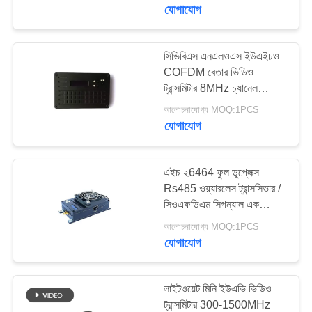
ডাইভারসিটি রিসিভার
মান
যোগাযোগ
নিয়ন্ত্রণ
সিভিবিএস এনএলওএস ইউএইচও
17
COFDM বেতার ভিডিও
যোগাযোগ
COFDM এইচডি
ট্রান্সমিটার 8MHz চ্যানেল
করুন
ব্যান্ডউইথ
ওয়্যারলেস ট্রান্সমিটার
আলোচনাযোগ্য MOQ:1PCS
যোগাযোগ
একটি
উদ্ধৃতি
এইচ ২6464 ফুল ডুপ্লেক্স
Rs485 ওয়্যারলেস ট্রান্সসিভার /
অনুরোধ
সিওএফডিএম সিগন্যাল এক
7
করুন
ট্রান্সসিভার
আলোচনাযোগ্য MOQ:1PCS
যোগাযোগ
আইপি মেশ রেডিও
সাইট
ম্যাপ
লাইটওয়েট মিনি ইউএভি ভিডিও
ট্রান্সমিটার 300-1500MHz