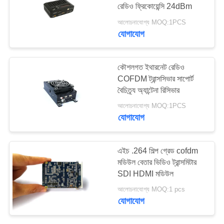
রেডিও ফ্রিকোয়েন্সি 24dBm
গোপনীয়তা
আলোচনাযোগ্য MOQ:1PCS
নীতি
যোগাযোগ
62
COFDM মডিউল
কৌশলগত ইথারনেট রেডিও
COFDM ট্রান্সসিভার সাপোর্ট
বৈচিত্র্য অ্যান্টেনা রিসিভার
আলোচনাযোগ্য MOQ:1PCS
যোগাযোগ
19
এইচ .264 শিল্প গ্রেড cofdm
মডিউল বেতার ভিডিও ট্রান্সমিটার
মিনি COFDM ট্রান্সমিটার
SDI HDMI মডিউল
আলোচনাযোগ্য MOQ:1 pcs
যোগাযোগ