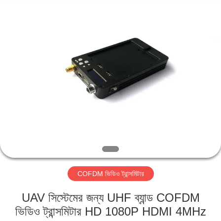
Shenzhen
Huanuo
Innovate
Technology
Co.,Ltd.
All
Rights
Reserved.
বাড়ি
পণ্য
আমাদের
সম্বন্ধে
কারখানা
COFDM ভিডিও ট্রান্সমিটার
ভ্রমণ
UAV সিস্টেমের জন্য UHF ব্যান্ড COFDM
গুণগত
ভিডিও ট্রান্সমিটার HD 1080P HDMI 4MHz