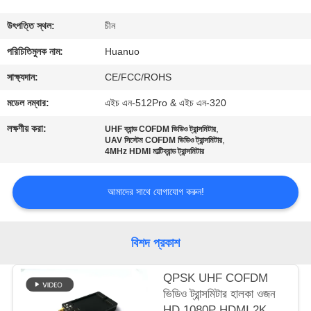
মান
উৎপত্তি স্থল:
চীন
নিয়ন্ত্রণ
পরিচিতিমুলক নাম:
Huanuo
যোগাযোগ
সাক্ষ্যদান:
CE/FCC/ROHS
করুন
মডেল নম্বার:
এইচ এন-512Pro & এইচ এন-320
লক্ষণীয় করা:
,
UHF ব্যান্ড COFDM ভিডিও ট্রান্সমিটার
,
একটি
UAV সিস্টেম COFDM ভিডিও ট্রান্সমিটার
4MHz HDMI মাল্টিব্যান্ড ট্রান্সমিটার
উদ্ধৃতি
অনুরোধ
আমাদের সাথে যোগাযোগ করুন!
করুন
বিশদ প্রকাশ
সাইট
QPSK UHF COFDM
ম্যাপ
ভিডিও ট্রান্সমিটার হালকা ওজন
HD 1080P HDMI 2K